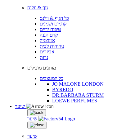
גוף & וולנס
כל הגוף & וולנס
קרמים ושמנים
טיפוח ידיים
קרם הגנה
אמבטיה
ניחוחות לבית
אביזרים
נרות
מותגים מובילים
כל המעצבים
JO MALONE LONDON
BYREDO
DR.BARBARA STURM
LOEWE PERFUMES
שיער
שיער
שיער