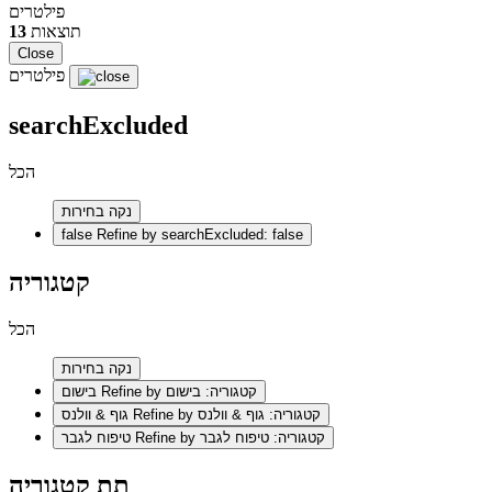
פילטרים
תוצאות
13
Close
פילטרים
searchExcluded
הכל
נקה בחירות
false
Refine by searchExcluded: false
קטגוריה
הכל
נקה בחירות
Refine by קטגוריה: בישום
בישום
Refine by קטגוריה: גוף & וולנס
גוף & וולנס
Refine by קטגוריה: טיפוח לגבר
טיפוח לגבר
תת קטגוריה