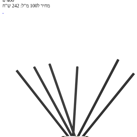
₪ 400
מחיר ל100 מ"ל: 242 ש"ח