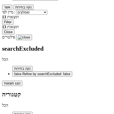
נקה בחירות
אשר
מיין לפי :
תוצאות
13
Filter
תוצאות
13
Close
פילטרים
searchExcluded
הכל
נקה בחירות
false
Refine by searchExcluded: false
הצג תוצאות
קטגוריה
הכל