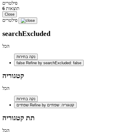
פילטרים
תוצאות
6
Close
פילטרים
searchExcluded
הכל
נקה בחירות
false
Refine by searchExcluded: false
קטגוריה
הכל
נקה בחירות
Refine by קטגוריה: שפתיים
שפתיים
תת קטגוריה
הכל