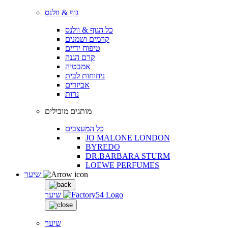
גוף & וולנס
כל הגוף & וולנס
קרמים ושמנים
טיפוח ידיים
קרם הגנה
אמבטיה
ניחוחות לבית
אביזרים
נרות
מותגים מובילים
כל המעצבים
JO MALONE LONDON
BYREDO
DR.BARBARA STURM
LOEWE PERFUMES
שיער
שיער
שיער