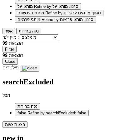
Refine by סגנון: מותגי על
מותגי על
Refine by סגנון: מותגים עכשווים
מותגים עכשווים
Refine by סגנון: מותגי פרמיום
מותגי פרמיום
נקה בחירות
אשר
מיין לפי :
תוצאות
99
Filter
תוצאות
99
Close
פילטרים
searchExcluded
הכל
נקה בחירות
false
Refine by searchExcluded: false
הצג תוצאות
new in