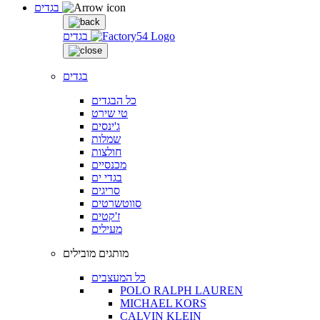
בגדים
בגדים
בגדים
כל הבגדים
טי שירט
ג'ינסים
שמלות
חולצות
מכנסיים
בגדי ים
סריגים
סווטשרטים
ז'קטים
מעילים
מותגים מובילים
כל המעצבים
POLO RALPH LAUREN
MICHAEL KORS
CALVIN KLEIN