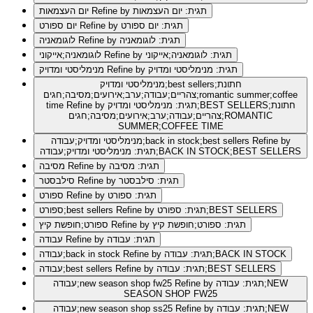
Refine by תגית: יום העצמאות
יום העצמאות
Refine by תגית: יום ספורט
יום ספורט
Refine by תגית: לוגומאניה
לוגומאניה
Refine by תגית: לוגומאניה;אייקוני
לוגומאניה;אייקוני
Refine by תגית: מנימליסטי ומדויק
מנימליסטי ומדויק
מנימליסטי ומדויק;best sellers;חתונת
צהריים;עבודה;ערב;אירועים;מסיבה;חגים;romantic summer;coffee
Refine by תגית: מנימליסטי ומדויק;BEST SELLERS;חתונת
time
צהריים;עבודה;ערב;אירועים;מסיבה;חגים;ROMANTIC
SUMMER;COFFEE TIME
Refine by
מנימליסטי ומדויק;עבודה;back in stock;best sellers
תגית: מנימליסטי ומדויק;עבודה;BACK IN STOCK;BEST SELLERS
Refine by תגית: מסיבה
מסיבה
Refine by תגית: סילבסטר
סילבסטר
Refine by תגית: ספורט
ספורט
Refine by תגית: ספורט;BEST SELLERS
ספורט;best sellers
Refine by תגית: ספורט;חופשת קיץ
ספורט;חופשת קיץ
Refine by תגית: עבודה
עבודה
Refine by תגית: עבודה;BACK IN STOCK
עבודה;back in stock
Refine by תגית: עבודה;BEST SELLERS
עבודה;best sellers
Refine by תגית: עבודה;NEW
עבודה;new season shop fw25
SEASON SHOP FW25
Refine by תגית: עבודה;NEW
עבודה;new season shop ss25