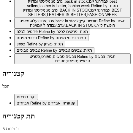
ערב;מנימליסטי ומדויק;back in stock;עבודה;חגים;best
Refine by תגית:
sellers;leather is better;fashion week
ערב;מנימליסטי ומדויק;BACK IN STOCK;עבודה;חגים;BEST
SELLERS;LEATHER IS BETTER;FASHION WEEK
Refine by תגית:
ערב;עבודה;לוגומאניה;back in stock;חופשת קיץ
ערב;עבודה;לוגומאניה;BACK IN STOCK;חופשת קיץ
Refine by תגית: פריטים לכלה
פריטים לכלה
Refine by תגית: פריטי מפתח
פריטי מפתח
Refine by תגית: פשתן
פשתן
Refine by תגית: צבעים טבעיים
צבעים טבעיים
Refine by תגית: צבעים
צבעים טבעיים;ספורט;סטריט
טבעיים;ספורט;סטריט
קטגוריה
הכל
נקה בחירות
Refine by קטגוריה: אביזרים
אביזרים
תת קטגוריה
5 בחירות