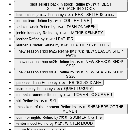
Refine by תגית: BEST
best sellers;back in stock
SELLERS;BACK IN STOCK
Refine by תגית: BEST SELLERS;עבודה
best sellers;עבודה
Refine by תגית: COFFEE TIME
coffee time
Refine by תגית: FASHION WEEK
fashion week
Refine by תגית: JACKIE KENNEDY
jackie kennedy
Refine by תגית: LEATHER
leather
Refine by תגית: LEATHER IS BETTER
leather is better
Refine by תגית: NEW SEASON SHOP
new season shop fw25
FW25
Refine by תגית: NEW SEASON SHOP
new season shop ss25
SS25
Refine by תגית: NEW SEASON SHOP
new season shop ss26
SS26
Refine by תגית: PRINCESS DIANA
princess diana
Refine by תגית: QUIET LUXURY
quiet luxury
Refine by תגית: ROMANTIC SUMMER
romantic summer
Refine by תגית: SKI
ski
Refine by תגית: SNEAKERS OF THE
sneakers of the moment
MOMENT
Refine by תגית: SUMMER NIGHTS
summer nights
Refine by תגית: WINTER MOOD
winter mood
Refine by תגית: אייקוני
אייקוני