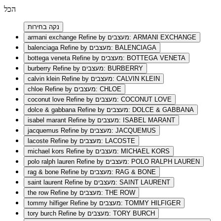
הכל
נקה בחירות
Refine by מעצבים: ARMANI EXCHANGE
armani exchange
Refine by מעצבים: BALENCIAGA
balenciaga
Refine by מעצבים: BOTTEGA VENETA
bottega veneta
Refine by מעצבים: BURBERRY
burberry
Refine by מעצבים: CALVIN KLEIN
calvin klein
Refine by מעצבים: CHLOE
chloe
Refine by מעצבים: COCONUT LOVE
coconut love
Refine by מעצבים: DOLCE & GABBANA
dolce & gabbana
Refine by מעצבים: ISABEL MARANT
isabel marant
Refine by מעצבים: JACQUEMUS
jacquemus
Refine by מעצבים: LACOSTE
lacoste
Refine by מעצבים: MICHAEL KORS
michael kors
Refine by מעצבים: POLO RALPH LAUREN
polo ralph lauren
Refine by מעצבים: RAG & BONE
rag & bone
Refine by מעצבים: SAINT LAURENT
saint laurent
Refine by מעצבים: THE ROW
the row
Refine by מעצבים: TOMMY HILFIGER
tommy hilfiger
Refine by מעצבים: TORY BURCH
tory burch