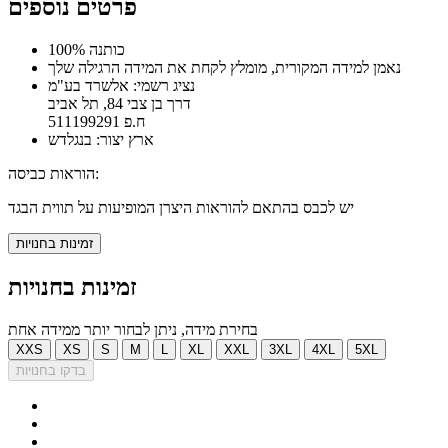
פרטים נוספים
100% כותנה
נאמן למידה המקורית, מומלץ לקחת את המידה הרגילה שלך
נציג רשמי: אלשרד בע"מ
דרך בן צבי 84, תל אביב
ח.פ 511199291
ארץ יצור: בנגלדש
הוראות כביסה:
יש לכבס בהתאם להוראות היצרן המופיעות על תווית הבגד
זמינות בחנויות
זמינות בחנויות
בחירת מידה, ניתן לבחור יותר ממידה אחת
XXS
XS
S
M
L
XL
XXL
3XL
4XL
5XL
בדקו בחנויות