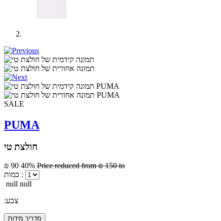
SALE
PUMA
חולצת טי
₪ 90
40%
Price reduced from
₪ 150
to
כמות :
null null
:צבע
מדריך מידות