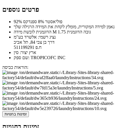
פרטים נוספים
92% פוליאסטר 8% ספנדקס
נאמן למידה המקורית, מומלץ לקחת את המידה הרגילה שלך
הדוגמנית לובשת מידה M גובה הדוגמנית 1.75
נציג רשמי: אלשרד בע"מ
דרך בן צבי 84, תל אביב
ח.פ 511199291
ארץ יצור: סין
שם ספק: TROPICOFC INC
הוראות כביסה:
זמינות בחנויות
זמינות בחנויות