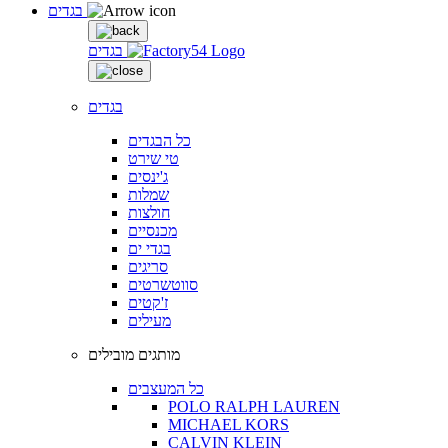
בגדים
בגדים
בגדים
כל הבגדים
טי שירט
ג'ינסים
שמלות
חולצות
מכנסיים
בגדי ים
סריגים
סווטשרטים
ז'קטים
מעילים
מותגים מובילים
כל המעצבים
POLO RALPH LAUREN
MICHAEL KORS
CALVIN KLEIN