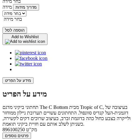
בחר מידה
מידה
מדריך מידות
בחר מידה
הוספה לסל
Add to Wishlist
מידע על הפריט
מידע על הפריט
תחתוני ביקיני מדגם The C Bottom מבית Tropic of C, בעיצובה של
דוגמנית-העל קנדיס סוונפול. התחתונים עשויים תערובת ניילון ממוחזר
ולייקרה בצבע כחול כהה בדוגמת זברב, בעיצוב שרוכים דקים לקשירה,
כשניתן לשלב אותם עם חזיית ביקיני תואמת.
מק"ט
896100250
פרטים נוספים