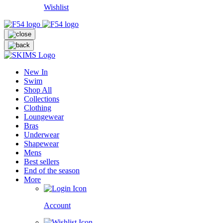
Wishlist
New In
Swim
Shop All
Collections
Clothing
Loungewear
Bras
Underwear
Shapewear
Mens
Best sellers
End of the season
More
Account