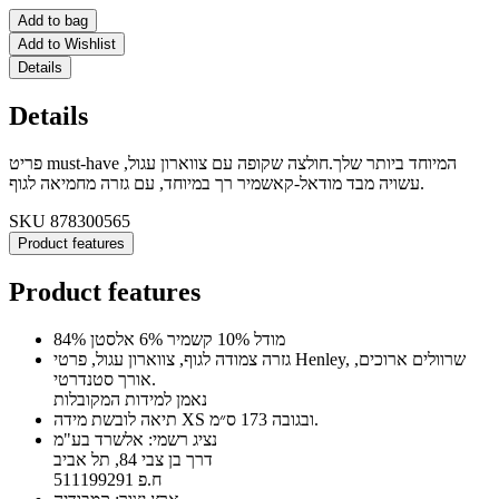
Add to bag
Add to Wishlist
Details
Details
פריט must-have המיוחד ביותר שלך.חולצה שקופה עם צווארון עגול,
עשויה מבד מודאל-קאשמיר רך במיוחד, עם גזרה מחמיאה לגוף.
SKU
878300565
Product features
Product features
84% מודל 10% קשמיר 6% אלסטן
גזרה צמודה לגוף, צווארון עגול, פרטי Henley, שרוולים ארוכים,
אורך סטנדרטי.
נאמן למידות המקובלות
תיאה לובשת מידה XS ובגובה 173 ס״מ.
נציג רשמי: אלשרד בע"מ
דרך בן צבי 84, תל אביב
ח.פ 511199291