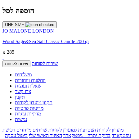
הוספה לסל
ONE SIZE
JO MALONE LONDON
Wood Sage&Sea Salt Classic Candle 200 gr
₪ 285
שירות לקוחות
שירות לקוחות
משלוחים
החלפות והחזרות
שאלות נפוצות
צרו קשר
תקנון
תקנון מועדון לקוחות
מדיניות פרטיות
מדיניות עוגיות
נגישות
מועדון לקוחות
הצטרפות למועדון לקוחות
שרותים מיוחדים
רכישת
גיפטקארד
בדיקת יתרה – גיפטקארד
האיזור האישי שלי
ביטול עסקה