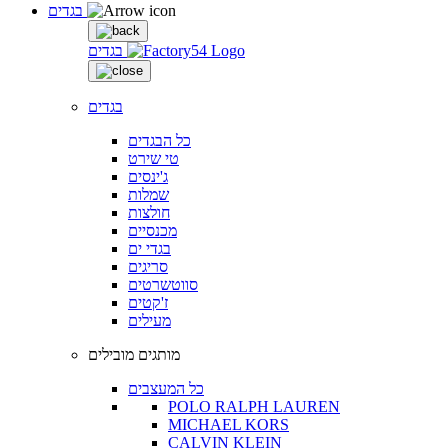
בגדים
בגדים
בגדים
כל הבגדים
טי שירט
ג'ינסים
שמלות
חולצות
מכנסיים
בגדי ים
סריגים
סווטשרטים
ז'קטים
מעילים
מותגים מובילים
כל המעצבים
POLO RALPH LAUREN
MICHAEL KORS
CALVIN KLEIN