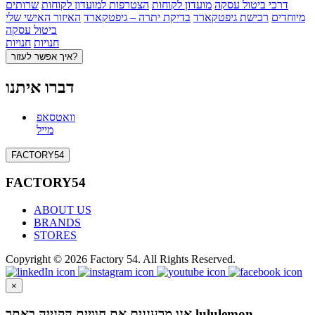
דרכי ביטול עסקה
מועדון לקוחות
הצטרפות למועדון לקוחות
שרותים
מיוחדים
רכישת גיפטקארד
בדיקת יתרה – גיפטקארד
האיזור האישי שלי
ביטול עסקה
חנויות
חנויות
איך אפשר לעזור?
דברו איתנו
וואטסאפ
מייל
FACTORY54
FACTORY54
ABOUT US
BRANDS
STORES
Copyright © 2026 Factory 54. All Rights Reserved.
×
אנו מרעננים את חוויית הקנייה באתר lululemon.