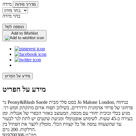
מידה
מדריך מידות
בחר מידה
הוספה לסל
Add to Wishlist
מידע על הפריט
מידע על הפריט
נר Peony&Blush Suede בסט סלר מבית Jo Malone London, בניחוח
פרחוני של פרחי אדמונית ורדרדים, בשילוב תפוח אדום מתקתק וזמש רך.
מגיע בכלי זכוכית יחודי עם מכסה, המעוצב באזור הכפרי של אנגליה. זמן
בעירה כ-45 שעות. לשימוש אופטימלי ומניעת שקעים יש לתת לנר לבעור
עד שהשעווה נמסה אל כל קצוות הכלי. מומלץ לקצר את הפתיל בין
הדלקות. 200 גרם.
מק"ט
919700306