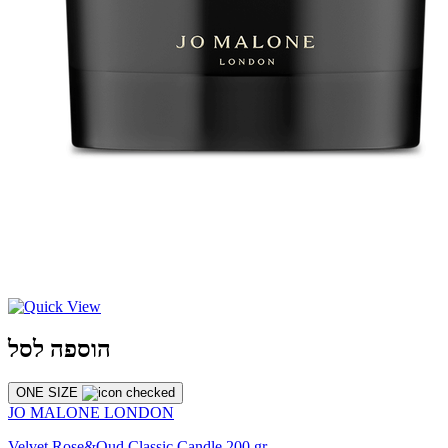
הוספה לסל
ONE SIZE
JO MALONE LONDON
Velvet Rose&Oud Classic Candle 200 gr