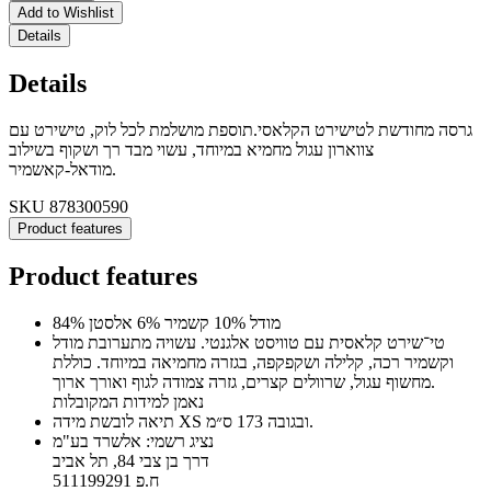
Add to Wishlist
Details
Details
גרסה מחודשת לטישירט הקלאסי.תוספת מושלמת לכל לוק, טישירט עם
צווארון עגול מחמיא במיוחד, עשוי מבד רך ושקוף בשילוב
מודאל-קאשמיר.
SKU
878300590
Product features
Product features
84% מודל 10% קשמיר 6% אלסטן
טי־שירט קלאסית עם טוויסט אלגנטי. עשויה מתערובת מודל
וקשמיר רכה, קלילה ושקפקפה, בגזרה מחמיאה במיוחד. כוללת
מחשוף עגול, שרוולים קצרים, גזרה צמודה לגוף ואורך ארוך.
נאמן למידות המקובלות
תיאה לובשת מידה XS ובגובה 173 ס״מ.
נציג רשמי: אלשרד בע"מ
דרך בן צבי 84, תל אביב
ח.פ 511199291