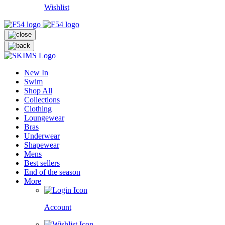
Wishlist
New In
Swim
Shop All
Collections
Clothing
Loungewear
Bras
Underwear
Shapewear
Mens
Best sellers
End of the season
More
Account