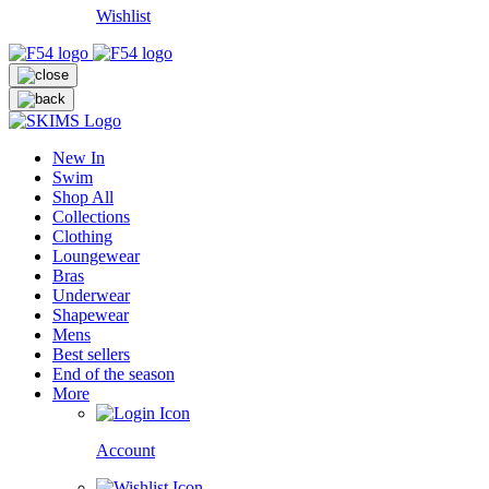
Wishlist
New In
Swim
Shop All
Collections
Clothing
Loungewear
Bras
Underwear
Shapewear
Mens
Best sellers
End of the season
More
Account