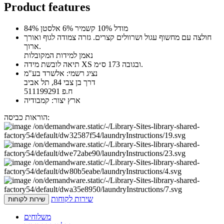
Product features
84% מודל 10% קשמיר 6% אלסטן
חולצה עם מחשוף עגול ושרוולים קצרים. גזרה צמודה לגוף ואורך
ארוך.
נאמן למידות המקובלות
תיאה לובשת מידה XS ובגובה 173 ס״מ.
נציג רשמי: אלשרד בע"מ
דרך בן צבי 84, תל אביב
ח.פ 511199291
ארץ יצור: קמבודיה
הוראות כביסה:
שירות לקוחות
שירות לקוחות
משלוחים