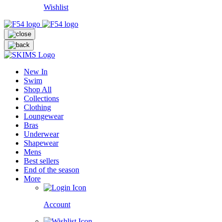
Wishlist
New In
Swim
Shop All
Collections
Clothing
Loungewear
Bras
Underwear
Shapewear
Mens
Best sellers
End of the season
More
Account