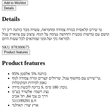
Add to Wishlist
Details
Details
טי שירט קלאסית בגזרה צמודה ומחמיאה, עשויה מבד כותנה ריב רך
ונושם עם גמישות טבעית ותחושה נעימה על הגוף. עיצוב עם צווארון עגול
למראה נקי ועל-זמני שמתאים לכל שעות היום.
SKU
878300675
Product features
Product features
95% כותנה 5% אלסטן
טי־שירט עם מחשוף עגול, שרוולים קצרים וגזרה צמודה לגוף.
נאמן למידות המקובלות
ברונה לובשת מידה S. גובה: 180 ס״מ.
נציג רשמי: אלשרד בע"מ
דרך בן צבי 84, תל אביב
ח.פ 511199291
ארץ יצור: תאילנד