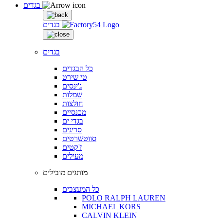
בגדים
בגדים
בגדים
כל הבגדים
טי שירט
ג'ינסים
שמלות
חולצות
מכנסיים
בגדי ים
סריגים
סווטשרטים
ז'קטים
מעילים
מותגים מובילים
כל המעצבים
POLO RALPH LAUREN
MICHAEL KORS
CALVIN KLEIN