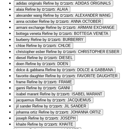
Refine by מעצבים: ADIDAS ORIGINALS
adidas originals
Refine by מעצבים: ALAIA
alaia
Refine by מעצבים: ALEXANDER WANG
alexander wang
Refine by מעצבים: ANNA OCTOBER
anna october
Refine by מעצבים: ARMANI EXCHANGE
armani exchange
Refine by מעצבים: BOTTEGA VENETA
bottega veneta
Refine by מעצבים: BURBERRY
burberry
Refine by מעצבים: CHLOE
chloe
Refine by מעצבים: CHRISTOPHER ESBER
christopher esber
Refine by מעצבים: DIESEL
diesel
Refine by מעצבים: DOEN
doen
Refine by מעצבים: DOLCE & GABBANA
dolce & gabbana
Refine by מעצבים: FAVORITE DAUGHTER
favorite daughter
Refine by מעצבים: FRAME
frame
Refine by מעצבים: GANNI
ganni
Refine by מעצבים: ISABEL MARANT
isabel marant
Refine by מעצבים: JACQUEMUS
jacquemus
Refine by מעצבים: JIL SANDER
jil sander
Refine by מעצבים: JOHANNA ORTIZ
johanna ortiz
Refine by מעצבים: JOSEPH
joseph
Refine by מעצבים: KHAITE
khaite