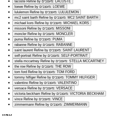
Refine by מעצבים: LACOSTE
lacoste
Refine by מעצבים: LOEWE
loewe
Refine by מעצבים: LULULEMON
lululemon
Refine by מעצבים: MC2 SAINT BARTH
mc2 saint barth
Refine by מעצבים: MICHAEL KORS
michael kors
Refine by מעצבים: MISSONI
missoni
Refine by מעצבים: MONCLER
moncler
Refine by מעצבים: PUMA
puma
Refine by מעצבים: RABANNE
rabanne
Refine by מעצבים: SAINT LAURENT
saint laurent
Refine by מעצבים: SELF-PORTRAIT
self-portrait
Refine by מעצבים: STELLA MCCARTNEY
stella mccartney
Refine by מעצבים: THE ROW
the row
Refine by מעצבים: TOM FORD
tom ford
Refine by מעצבים: TOMMY HILFIGER
tommy hilfiger
Refine by מעצבים: VALENTINO
valentino
Refine by מעצבים: VERSACE
versace
Refine by מעצבים: VICTORIA BECKHAM
victoria beckham
Refine by מעצבים: VINCE
vince
Refine by מעצבים: ZIMMERMANN
zimmermann
צבע