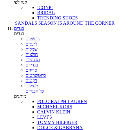
קנה לפי
ICONIC
BRIDAL
TRENDING SHOES
SANDALS SEASON IS AROUND THE CORNER
בגדים
בגדים
טי שירט
ג'ינסים
שמלות
חולצות
מכנסיים
בגדי ים
סריגים
סווטשרטים
ז'קטים
מעילים
כל הבגדים
מותגים
POLO RALPH LAUREN
MICHAEL KORS
CALVIN KLEIN
LEVI`S
TOMMY HILFIGER
DOLCE & GABBANA