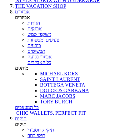
STYLE STARTS WITH UNDERWEAR
THE VACATION SHOP
אביזרים
אביזרים
חגורות
ארנקים
משקפי שמש
צעיפים ומטפחות
כובעים
תכשיטים
אביזרי נסיעה
כל האביזרים
מותגים
MICHAEL KORS
SAINT LAURENT
BOTTEGA VENETA
DOLCE & GABBANA
MARC JACOBS
TORY BURCH
כל המעצבים
CHIC WALLETS, PERFECT FIT
תיקים
תיקים
תיקי קרוסבודי
תיקי כתף