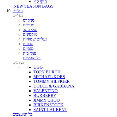
תיקי קיץ
NEW SEASON BAGS
נעליים
נעליים
סניקרס
סנדלים
נעלי עקב
מוקסינים
נעליים שטוחות
ספורט
מגפיים
נעלי בית
כל הנעליים
מותגים
UGG
TORY BURCH
MICHAEL KORS
TOMMY HILFIGER
DOLCE & GABBANA
VALENTINO
BURBERRY
JIMMY CHOO
BIRKENSTOCK
SAINT LAURENT
כל המעצבים