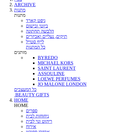
ARCHIVE
מתנות
מתנות
גיפט קארד
ביוטי ובישום
הלבשה תחתונה
תיקים, נעליים ואביזרים
לייף סטייל
כל המתנות
מותגים
BYREDO
MICHAEL KORS
SAINT LAURENT
ASSOULINE
LOEWE PERFUMES
JO MALONE LONDON
כל המעצבים
BEAUTY GIFTS
HOME
HOME
ספרים
ניחוחות לבית
ריהוט ונוי לבית
אירוח
אביזרי ספורט