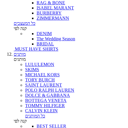
RAG & BONE
ISABEL MARANT
BURBERRY
ZIMMERMANN
כל המעצבים
קנה לפי
DENIM
The Wedding Season
BRIDAL
MUST HAVE SHIRTS
מותגים
מותגים
LULULEMON
SKIMS
MICHAEL KORS
TORY BURCH
SAINT LAURENT
POLO RALPH LAUREN
DOLCE & GABBANA
BOTTEGA VENETA
TOMMY HILFIGER
CALVIN KLEIN
כל המותגים
קנה לפי
BEST SELLER