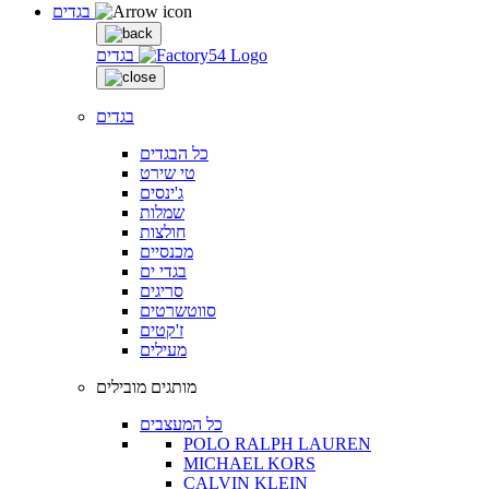
בגדים
בגדים
בגדים
כל הבגדים
טי שירט
ג'ינסים
שמלות
חולצות
מכנסיים
בגדי ים
סריגים
סווטשרטים
ז'קטים
מעילים
מותגים מובילים
כל המעצבים
POLO RALPH LAUREN
MICHAEL KORS
CALVIN KLEIN