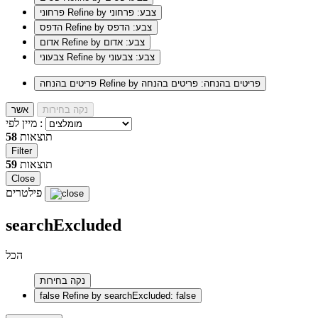
Refine by צבע: פרחוני
פרחוני
Refine by צבע: הדפס
הדפס
Refine by צבע: אדום
אדום
Refine by צבע: צבעוני
צבעוני
Refine by פריטים בהנחה: פריטים בהנחה
פריטים בהנחה
נקה בחירות
אשר
מיין לפי :
תוצאות
58
Filter
תוצאות
59
Close
פילטרים
searchExcluded
הכל
נקה בחירות
false
Refine by searchExcluded: false