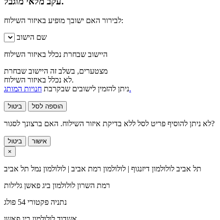
עקב מלאי מוגבל.
לבירור האם ישובך מופיע באיזור השילוח:
שם הישוב
היישוב שבחרת נכלל באיזור השילוח
מצטערים, בשלב זה היישוב שבחרת
לא נכלל באיזור השילוח.
חנויות המותג.
ניתן להזמין לישובים שבקרבת
הוספה לסל
ביטול
לא ניתן להוסיף פריט לסל ללא בדיקת איזור השילוח. האם ברצונך לסגור?
אישור
ביטול
×
תל אביב
לולולמון דיזנגוף | לולולמון רמת אביב | לולולמון נמל תל אביב
רמת השרון
לולולמון ביג פאשן גלילות
נתניה
פקטורי 54 פולג
אשדוד
לולולמון ביג פאשן