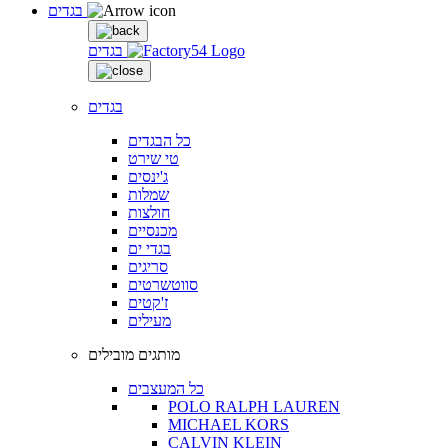
בגדים
בגדים
בגדים
כל הבגדים
טי שירט
ג'ינסים
שמלות
חולצות
מכנסיים
בגדי ים
סריגים
סווטשרטים
ז'קטים
מעילים
מותגים מובילים
כל המעצבים
POLO RALPH LAUREN
MICHAEL KORS
CALVIN KLEIN