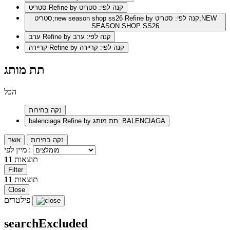
Refine by קנה לפי: סטריט
סטריט
Refine by קנה לפי: סטריט;NEW
סטריט;new season shop ss26
SEASON SHOP SS26
Refine by קנה לפי: ערב
ערב
Refine by קנה לפי: קריירה
קריירה
תת מותג
הכל
נקה בחירות
Refine by תת מותג: BALENCIAGA
balenciaga
נקה בחירות
אשר
מיין לפי :
תוצאות
11
Filter
תוצאות
11
Close
פילטרים
searchExcluded