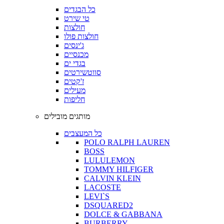
כל הבגדים
טי שירט
חולצות
חולצות פולו
ג'ינסים
מכנסיים
בגדי ים
סווטשירטים
ז'קטים
מעילים
חליפות
מותגים מובילים
כל המעצבים
POLO RALPH LAUREN
BOSS
LULULEMON
TOMMY HILFIGER
CALVIN KLEIN
LACOSTE
LEVI`S
DSQUARED2
DOLCE & GABBANA
BURBERRY