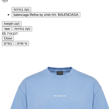
הכל
נקה בחירות
Refine by תת מותג: BALENCIAGA
balenciaga
הצג תוצאות
נקה בחירות
אשר
תוצאות
11
Close
טי שירט
בגדים