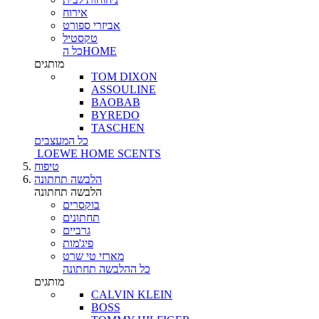
אירוח
אביזרי ספורט
טקסטיל
כל הHOME
מותגים
TOM DIXON
ASSOULINE
BAOBAB
BYREDO
TASCHEN
כל המעצבים
LOEWE HOME SCENTS
טיפוח
הלבשה תחתונה
הלבשה תחתונה
בוקסרים
תחתונים
גרביים
פיג'מות
מארזי טי שרט
כל ההלבשה תחתונה
מותגים
CALVIN KLEIN
BOSS