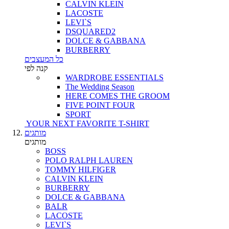
CALVIN KLEIN
LACOSTE
LEVI`S
DSQUARED2
DOLCE & GABBANA
BURBERRY
כל המעצבים
קנה לפי
WARDROBE ESSENTIALS
The Wedding Season
HERE COMES THE GROOM
FIVE POINT FOUR
SPORT
YOUR NEXT FAVORITE T-SHIRT
מותגים
מותגים
BOSS
POLO RALPH LAUREN
TOMMY HILFIGER
CALVIN KLEIN
BURBERRY
DOLCE & GABBANA
BALR
LACOSTE
LEVI`S