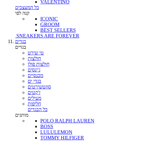
VALENTINO
כל המעצבים
קנה לפי
ICONIC
GROOM
BEST SELLERS
SNEAKERS ARE FOREVER
בגדים
בגדים
טי שירט
חולצות
חולצות פולו
ג'ינסים
מכנסיים
בגדי ים
סווטשירטים
ז'קטים
מעילים
חליפות
כל הבגדים
מותגים
POLO RALPH LAUREN
BOSS
LULULEMON
TOMMY HILFIGER