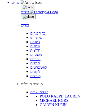
בגדים
בגדים
בגדים
כל הבגדים
טי שירט
ג'ינסים
שמלות
חולצות
מכנסיים
בגדי ים
סריגים
סווטשרטים
ז'קטים
מעילים
מותגים מובילים
כל המעצבים
POLO RALPH LAUREN
MICHAEL KORS
CALVIN KLEIN