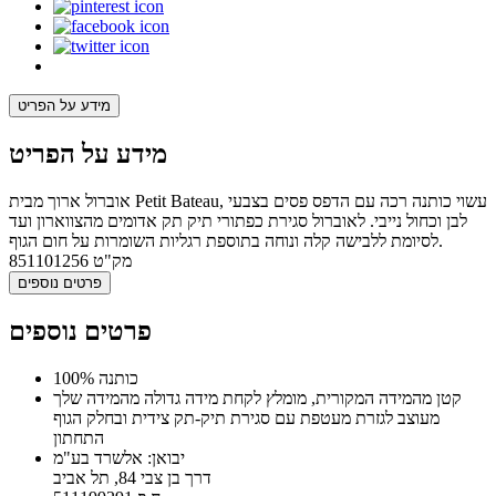
מידע על הפריט
מידע על הפריט
אוברול ארוך מבית Petit Bateau, עשוי כותנה רכה עם הדפס פסים בצבעי
לבן וכחול נייבי. לאוברול סגירת כפתורי תיק תק אדומים מהצווארון ועד
לסיומת ללבישה קלה ונוחה בתוספת רגליות השומרות על חום הגוף.
מק"ט
851101256
פרטים נוספים
פרטים נוספים
100% כותנה
קטן מהמידה המקורית, מומלץ לקחת מידה גדולה מהמידה שלך
מעוצב לגזרת מעטפת עם סגירת תיק-תק צידית ובחלק הגוף
התחתון
יבואן: אלשרד בע"מ
דרך בן צבי 84, תל אביב