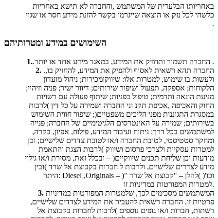
באחריותו הבלעדית של המשתמש ,והחברה לא תישא באחריות
כלשהי לכל נזק או הוצאה שייגרמו בקשר להזנת מידע חסר או שגוי
.
השימושים במידע ומטרותיהם
.החברה תשמור ותחזיק את המידע, במאגר מידע אחד או יותר .
1.
.החברה תהא רשאית לאסוף ולהפיק את המידע, להחזיק בו,
2.
ולעשות בו שימוש, למטרות אלו: שיווקומכירות; ניהול מועדון
הלקוחות; אספקה, תפעול ושיפור שירותים; דיוור ישיר; פניה וזיהוי;
מניעת הונאה ותרמית; טיפול בפניות; שיתוף פעולה עם רשויות
החוק והאכיפה ,אכיפת תקנ וני החברה ושמירה על כל דין )לרבות
במסגרת התגוננות מפני הליכים משפטיים(; שיפור חווית השימוש
בשירותים; שמירה על האינטרסים הלגיטימיים של החברה; פנייה
למשתמשים בכל דרך; ניתוח ועיבוד המידע, פילוח, אפיון, בקרה,
ומחקר סטטיסטי, לטובת החברה ו/או לטובת צדדים שלישיים; וכן
למטרות עסקיות ולצרכי פרסום ושיווק )לרבות הצגת והתאמת
מודעות וכן שליחת תכנים שיווקיים( – ובכלל זאת, מסירת ו/או גילוי
מידע לצדדים שלישיים, ולרבות ל חברות בקבוצת אל שרד )ובין
היתר: Diesel ,Originals וכו'( )להלן – "קבוצת אל שרד "( –
למטרות המפורטות במדיניות זו.
המשתמשים מסכימים לכך, שלמטרות המפורטות במדיניות
3.
פרטיות זו, החברה רשאית להעביר את המידע לצדדים שלישיים,
רשתות, חברות ו/או גופים נוספים )לרבות לחברות בקבוצת אל