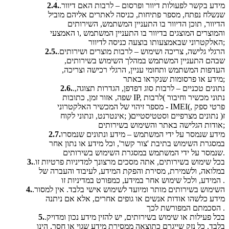
.מידע בקשר לפעולות דיוור ופרסום – לרבות האם דיוור
2.4.
שנשלח נפתח, מספר פתיחות, כניסה לאתרים אליהם מוביל
הדיוור, תוכן הדיוור בו התעניין המשתמש, השירותים
והמוצרים המוצגים בדיוור בו התעניין המשתמש ,ו האמצעי
האלקטרוני שבאמצעותו בוצעה כניסה לדיוור;
.הרגלי גלישה, צריכה ושימוש – לרבות מוצרים ושירותים
2.5.
שבהם התעניין המשתמש במהלך השימוש בשירותים,
העדפות המשתמש ותחומי עניין, הרגלי רכישה וצריכה,
מידע או פרסומות שנקראו באתר;
.נתונים טכניים – לרבות סוג דפדפן, הגדרות תצוגה,
2.6.
שפה, אזור זמן, כתובות IP, נתוני מכשיר וחיבור )לרבות
מספר זיהוי של המכשיר האלקטרוני - IMEI(, פרטי ספק
אינטרנט, ונתוני לקוח; )ז( נתונים מצרפיים וסטטיסטיים
אודות הגלישה באתר והשימוש בשירותים;
מידע שנמסר על ידי המשתמש – מידע ונתונים שנמסרו
2.7.
במסגרת השימוש בתיבת 'צור קשר', וכל מידע או נתון אחר
שנמסר על ידי המשתמש במסגרת השימוש בשירותים.
.בכל שימוש בשירותים, אתה מסכים מרצונך למדיניות פרטיות זו
3.
במלואה, ולשמירת, מסירת והפקת המידע, לעיבוד והעברה של
המידע, ולכל שימוש אחר במידע, כמפורט במדיניות זו .
.השימוש בשירותים מותר ומיועד לשימוש אישי בלבד. אין למסור
4.
מידע כלשהו אודות אנשים או גופים אחרים, אלא אם ניתנה
הסכמתם המפורשת לכך .
.בכל פעילות או שימוש בשירותים, יש להזין מידע נכון ומדויק
5.
בלבד. כל נזק שייגרם כתוצאה ממסירת מידע שגוי או חסר, הינו