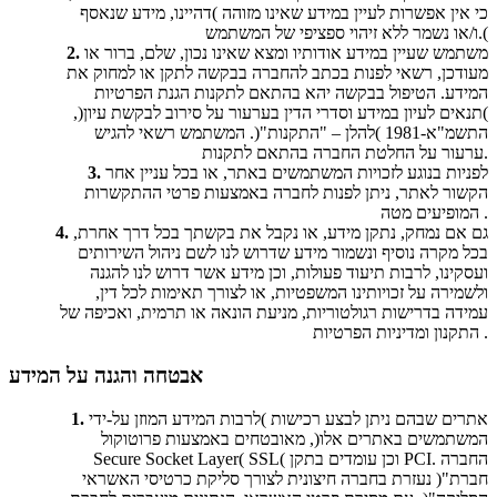
כי אין אפשרות לעיין במידע שאינו מזוהה )דהיינו, מידע שנאסף
ו/או נשמר ללא זיהוי ספציפי של המשתמש.(
משתמש שעיין במידע אודותיו ומצא שאינו נכון, שלם, ברור או
2.
מעודכן, רשאי לפנות בכתב להחברה בבקשה לתקן או למחוק את
המידע. הטיפול בבקשה יהא בהתאם לתקנות הגנת הפרטיות
)תנאים לעיון במידע וסדרי הדין בערעור על סירוב לבקשת עיון(,
התשמ"א-1981 )להלן – "התקנות"(. המשתמש רשאי להגיש
ערעור על החלטת החברה בהתאם לתקנות.
לפניות בנוגע לזכויות המשתמשים באתר, או בכל עניין אחר
3.
הקשור לאתר, ניתן לפנות לחברה באמצעות פרטי ההתקשרות
המופיעים מטה .
גם אם נמחק, נתקן מידע, או נקבל את בקשתך בכל דרך אחרת,
4.
בכל מקרה נוסיף ונשמור מידע שדרוש לנו לשם ניהול השירותים
ועסקינו, לרבות תיעוד פעולות, וכן מידע אשר דרוש לנו להגנה
ולשמירה על זכויותינו המשפטיות, או לצורך תאימות לכל דין,
עמידה בדרישות רגולטוריות, מניעת הונאה או תרמית, ואכיפה של
התקנון ומדיניות הפרטיות .
אבטחה והגנה על המידע
אתרים שבהם ניתן לבצע רכישות )לרבות המידע המוזן על-ידי
1.
המשתמשים באתרים אלו(, מאובטחים באמצעות פרוטוקול
Secure Socket Layer( SSL( וכן עומדים בתקן PCI. החברה
נעזרת בחברה חיצונית לצורך סליקת כרטיסי האשראי )"חברת