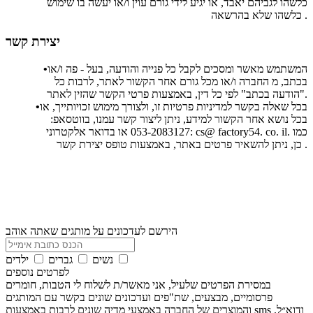
כלשהו לגביהם יאבד, או יגיע לידי גורם עוין ו/או יעשה בו שימוש
כלשהו שלא בהרשאה .
יצירת קשר
המשתמש מאשר ומסכים לקבל כל פנייה והודעה, בעל - פה ו/או
•
בכתב, מ החברה ו/או מכל גורם אחר הקשור לאתר, לרבות כל
"הודעה בכתב" לפי כל דין, באמצעות פרטי הקשר שהזין לאתר.
בכל שאלה בקשר למדיניות פרטיות זו, ולצורך מימוש זכויותייך, או
•
בכל נושא אחר הקשור למידע, ניתן ליצור קשר עמנו, בווטסאפ:
. כמו
il
.
co
54.
factory
@
cs
053-2083127 או בדואר אלקטרוני:
כן, ניתן להשאיר פרטים באתר, באמצעות טופס יצירת קשר .
הירשם לעדכונים על מותגים שאתה אוהב
ילדים
נשים
גברים
לפרטים נוספים
במסירת הפרטים שלעיל, אני מאשר/ת לשלוח לי הטבות, חומרים
פרסומיים, מבצעים, שת"פים ועדכונים שונים בקשר עם המותגים
והמוצרים של החברה באמצעי מדיה שונים לרבות באמצעות sms ודוא״ל.