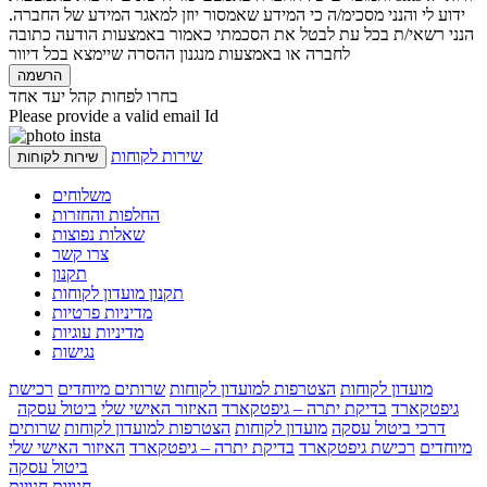
ידוע לי והנני מסכימ/ה כי המידע שאמסור יוזן למאגר המידע של החברה.
הנני רשאי/ת בכל עת לבטל את הסכמתי כאמור באמצעות הודעה כתובה
לחברה או באמצעות מנגנון ההסרה שיימצא בכל דיוור
הרשמה
בחרו לפחות קהל יעד אחד
Please provide a valid email Id
שירות לקוחות
שירות לקוחות
משלוחים
החלפות והחזרות
שאלות נפוצות
צרו קשר
תקנון
תקנון מועדון לקוחות
מדיניות פרטיות
מדיניות עוגיות
נגישות
מועדון לקוחות
הצטרפות למועדון לקוחות
שרותים מיוחדים
רכישת
גיפטקארד
בדיקת יתרה – גיפטקארד
האיזור האישי שלי
ביטול עסקה
דרכי ביטול עסקה
מועדון לקוחות
הצטרפות למועדון לקוחות
שרותים
מיוחדים
רכישת גיפטקארד
בדיקת יתרה – גיפטקארד
האיזור האישי שלי
ביטול עסקה
חנויות
חנויות