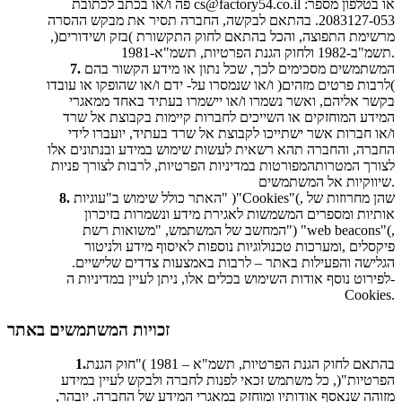
או בטלפון מספר:
cs@factory54.co.il
פה ו/או בכתב לכתובת
2083127-053. בהתאם לבקשה, החברה תסיר את מבקש ההסרה
מרשימת התפוצה, והכל בהתאם לחוק התקשורת )בזק ושידורים(,
תשמ"ב-1982 ולחוק הגנת הפרטיות, תשמ"א-1981.
המשתמשים מסכימים לכך, שכל נתון או מידע הקשור בהם
7.
)לרבות פרטים מזהים( ו/או שנמסרו על- ידם ו/או שהופקו או עובדו
בקשר אליהם, ואשר נשמרו ו/או יישמרו בעתיד באחד ממאגרי
המידע המוחזקים או השייכים לחברות קיימות בקבוצת אל שרד
ו/או חברות אשר ישתייכו לקבוצת אל שרד בעתיד, יועברו לידי
החברה, והחברה תהא רשאית לעשות שימוש במידע ובנתונים אלו
לצורך המטרותהמפורטות במדיניות הפרטיות, לרבות לצורך פניות
שיווקיות אל המשתמשים.
האתר כולל שימוש ב"עוגיות" )"Cookies"(, שהן מחרוזות של
8.
אותיות ומספרים המשמשות לאגירת מידע ונשמרות בזיכרון
המחשב של המשתמש, "משואות רשת") "web beacons"(,
פיקסלים ,ומערכות טכנולוגיות נוספות לאיסוף מידע ולניטור
הגלישה והפעילות באתר – לרבות באמצעות צדדים שלישיים.
לפירוט נוסף אודות השימוש בכלים אלו, ניתן לעיין במדיניות ה-
Cookies.
זכויות המשתמשים באתר
בהתאם לחוק הגנת הפרטיות, תשמ"א – 1981 )"חוק הגנת
1.
הפרטיות"(, כל משתמש זכאי לפנות לחברה ולבקש לעיין במידע
מזוהה שנאסף אודותיו ומוחזק במאגרי המידע של החברה. יובהר,