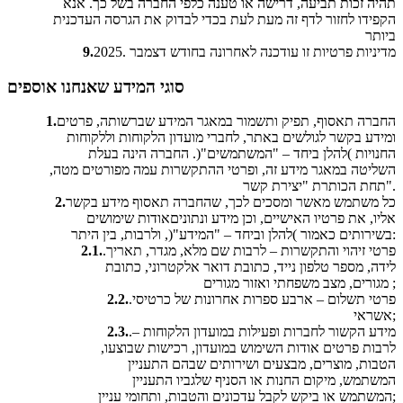
תהיה זכות תביעה, דרישה או טענה כלפי החברה בשל כך. אנא
הקפידו לחזור לדף זה מעת לעת בכדי לבדוק את הגרסה העדכנית
ביותר
מדיניות פרטיות זו עודכנה לאחרונה בחודש דצמבר .2025
9.
סוגי המידע שאנחנו אוספים
החברה תאסוף, תפיק ותשמור במאגר המידע שברשותה, פרטים
1.
ומידע בקשר לגולשים באתר, לחברי מועדון הלקוחות וללקוחות
החנויות )להלן ביחד – "המשתמשים"(. החברה הינה בעלת
השליטה במאגר מידע זה, ופרטי ההתקשרות עמה מפורטים מטה,
תחת הכותרת "יצירת קשר".
כל משתמש מאשר ומסכים לכך, שהחברה תאסוף מידע בקשר
2.
אליו, את פרטיו האישיים, וכן מידע ונתוניםאודות שימושים
בשירותים כאמור )להלן וביחד – "המידע"(, ולרבות, בין היתר:
.פרטי זיהוי והתקשרות – לרבות שם מלא, מגדר, תאריך
2.1.
לידה, מספר טלפון נייד, כתובת דואר אלקטרוני, כתובת
מגורים, מצב משפחתי ואזור מגורים ;
.פרטי תשלום – ארבע ספרות אחרונות של כרטיסי
2.2.
אשראי;
.מידע הקשור לחברות ופעילות במועדון הלקוחות –
2.3.
לרבות פרטים אודות השימוש במועדון, רכישות שבוצעו,
הטבות, מוצרים, מבצעים ושירותים שבהם התעניין
המשתמש, מיקום החנות או הסניף שלגביו התעניין
המשתמש או ביקש לקבל עדכונים והטבות, ותחומי עניין;