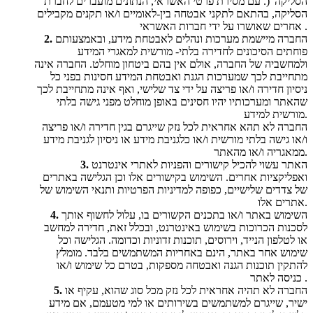
הסליקה"(. עם מסירת פרטי האשראי, הנתונים מועברים לחברת
הסליקה, בהתאם לתקני אבטחה בין-לאומיים ו/או תקנים מקבילים
אחרים שאושרו על ידי חברות האשראי .
החברה מיישמת מערכות ונהלים לאבטחת מידע, ובאמצעותם
2.
פוחתים הסיכונים לחדירה בלתי- מורשית למאגרי המידע
ולמחשביה של החברה, אולם אין בהם ביטחון מוחלט. החברה אינה
מתחייבת לכך שמערכות הגנת ואבטחת המידע חסינות בפני כל
ניסיון חדירה ו/או פריצה על ידי צד שלישי, ואף אינה מתחייבת לכך
שהאתר ומערכותיו יהיו חסינים באופן מוחלט מפני גישה בלתי
מורשית למידע.
החברה לא תהא אחראית לכל נזק שייגרם בגין חדירה ו/או פריצה
ו/או גישה בלתי מורשית ו/או כלגניבת מידע או ניסיון לגניבת מידע
ממאגריה ו/או מהאתר.
האתר עשוי להכיל קישורים והפניות לאתרי אינטרנט
3.
ואפליקציות אחרים. השימוש בקישורים אלו וכן הגלישה באתרים
של צדדים שלישיים, כפופה למדיניות הפרטיות ותנאי השימוש של
אתרים אלו.
השימוש באתר ו/או בתכנים הקשורים בו, עלול לחשוף אותך
4.
לסכנות הכרוכות בשימוש באינטרנט, ובכלל זאת, חדירה למחשב
או לטלפון הנייד, וירוסים, תוכנות זדוניות וכדומה. הגלישה וכל
שימוש אחר באתר, הינם באחריות המשתמשים בלבד. מומלץ
להתקין תוכנות הגנה ואבטחה מספקות, בטרם כל שימוש ו/או
כניסה לאתר .
החברה לא תהיה אחראית לכל נזק מכל סוג שהוא, עקיף או
5.
ישיר, שייגרם למשתמשים בשירותים או למי מטעמם, אם מידע