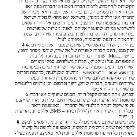
שרד ו/או חברות אשר ישתייכו לקבוצת אל שרד בעתיד, לחברות
הקשורות ל החברה, לרבות חברת האם ו/או חברות בנות ו/או
חברות אחיות בשליטת ן, וכן במקרה של העברה ו/או מכירה של
החברה ו/או חלקים ממנה(, בישראל ו/או מחוץ לגבולות ישראל
)לרבות באמצעות שירותי ענן(, וגופים וגורמים אלה יהיו רשאים
להשתמש במידע שהועבר אליהם, לאותן מטרות שמפורטות
במדיניות פרטיות זו, לרבות לצורך ביצוע פניות שיווקיות, הצגת
והתאמת מודעות ופרסומות, כמפורט לעיל.
בין היתר, הצדדים השלישיים שיתכן שנעביר אליהם מידע או
4.
חלק ממנו, הינם חברות קשורות של אל שרד, שותפי מסחר ותוכן,
רשתות חברתיות וחברות טכנולוגיה )לרבות Meta, טוויטר,
אינסטגרם, גוגל וטיקטוק(, חברות משלוחים, ספקי מוצרים
ושירותים , גופים המעניקים לאל שרד שירותי תמיכה במערכות
מחשוב וטכנולוגיה )כדוגמת חברות " weezmo" ו- "how was it"(,
שירותי סליקה ותשלום, שירותי ניהול מועדון לקוחות, ספקי
שירותים ויועצים, חברות שיווק, דיוור ופרסום, וכן גורמים רלוונטיים
ברשויות החוק והאכיפה.
ובפרט, אתה מסכים לקבל דיוור, תכנים שיווקיים ו/או דברי
5.
פרסומת ו/או הודעות על שינויים בשירותים, וכל תוכן אחר שייקבע
על פי שיקול דעתה הבלעדי של החברה – באמצעות דואר
אלקטרוני, הודעות ,SMS ובכל דרך תקשורת אחרת )להלן וביחד –
"דיוור"(.
משתמשים שאינם מעוניינים לקבל דיוור פרסומי, רשאים לבקש
6.
להסיר את שמם מרשימת התפוצה, באמצעות לחיצה על קישור
בתחתית כל הודעת פרסומת אלקטרונית ו/או באמצעות פניה בעל -