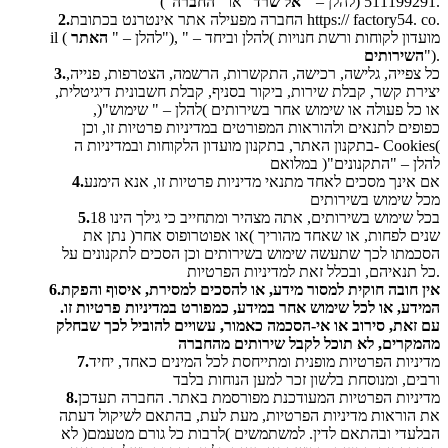
").
511199291 (להלן – "
אל שרד
" או
"החברה
.
co
54.
factory
://
https
החברה מפעילה אתר אינטרנט בכתובת
2.
"), מועדון לקוחות ורשת חנויות )להלן וביחד – "
( להלן – "
האתר
il
").
השירותים
כל צפייה, גלישה, רכישה, התקשרות, הרשמה, הצטרפות, פנייה,
3.
יצירת קשר, קבלת שירות, ביקור בסניף, קבלת חשבונית דיגיטלית,
או כל פעולה או שימוש אחר בשירותים )להלן – " שימוש"(,
כפופים לתנאים ולהוראות המפורטים במדיניות פרטיות זו, וכן
(
Cookies
בתקנון האתר, בתקנון מועדון הלקוחות ובמדיניות ה-
להלן – "התקנונים"( במלואם
אם אינך מסכים לאחד מתנאי מדיניות פרטיות זו, אנא הימנע
4.
מכל שימוש בשירותים
בכל שימוש בשירותים, אתה מצהיר ומתחייב כי גילך הינו 18
5.
שנים לפחות, או שאחד מהוריך )או אפוטרופוס אחר( נתן את
הסכמתו לכך שתעשה שימוש בשירותים וכן הסכים לתקנונים על
כל תנאיהם, ובכלל זאת למדיניות הפרטיות.
6.אין חובה חוקית למסור מידע, או להסכים למסירת, איסוף והפקת
המידע, או לכל שימוש אחר במידע, כמפורט במדיניות פרטיות זו.
עם זאת, סירוב או אי-הסכמה כאמור, עשויים להוביל לכך שבחלק
מהמקרים, לא תוכל לקבל שירותים מהחברה
מדיניות הפרטיות מופנית ומתייחסת לכל המינים כאחד, יחיד
7.
ורבים, ומנוסחת בלשון זכר למען הנוחות בלבד
מדיניות הפרטיות המעודכנת מפורסמת באתר. החברה תעדכן
8.
את הוראות מדיניות הפרטיות, מעת לעת, בהתאם לשיקול דעתה
הבלעדי ובהתאם לדין. למשתמשים )לרבות כל גורם מטעמם( לא