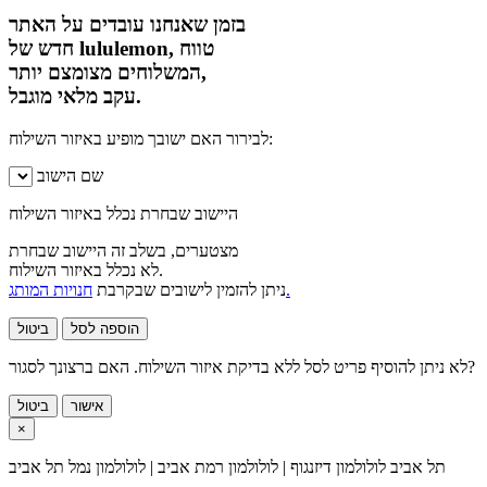
בזמן שאנחנו עובדים על האתר
חדש של lululemon, טווח
המשלוחים מצומצם יותר,
עקב מלאי מוגבל.
לבירור האם ישובך מופיע באיזור השילוח:
שם הישוב
היישוב שבחרת נכלל באיזור השילוח
מצטערים, בשלב זה היישוב שבחרת
לא נכלל באיזור השילוח.
חנויות המותג.
ניתן להזמין לישובים שבקרבת
הוספה לסל
ביטול
לא ניתן להוסיף פריט לסל ללא בדיקת איזור השילוח. האם ברצונך לסגור?
אישור
ביטול
×
תל אביב
לולולמון דיזנגוף | לולולמון רמת אביב | לולולמון נמל תל אביב