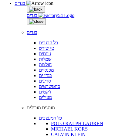
בגדים
בגדים
בגדים
כל הבגדים
טי שירט
ג'ינסים
שמלות
חולצות
מכנסיים
בגדי ים
סריגים
סווטשרטים
ז'קטים
מעילים
מותגים מובילים
כל המעצבים
POLO RALPH LAUREN
MICHAEL KORS
CALVIN KLEIN