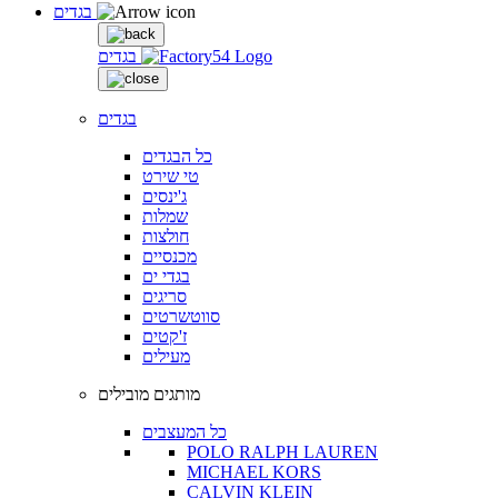
בגדים
בגדים
בגדים
כל הבגדים
טי שירט
ג'ינסים
שמלות
חולצות
מכנסיים
בגדי ים
סריגים
סווטשרטים
ז'קטים
מעילים
מותגים מובילים
כל המעצבים
POLO RALPH LAUREN
MICHAEL KORS
CALVIN KLEIN