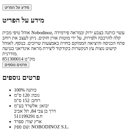
מידע על הפריט
מידע על הפריט
אוהל טיפי מבית Nobodinoz, עשוי כותנה בצבע ירוק ובמראה פירמידה
קלה להרכבה ולפירוק, על ידי מוטות אורן חזקים. ניתן לעצב את רוחב
פתח הכניסה והיציאה הממוקם בחזית באמצעות שרוכים. בנוסף, לאוהל
קישוט נוצות עץ הנקשרות בקודקוד ליצירת מראה אינדיאני בנגיעה
מודרנית.
מק"ט
851300014
פרטים נוספים
פרטים נוספים
100% כותנה
גובה: 120 ס"מ
רוחב: 152 ס"מ
יבואן: אלשרד בע"מ
דרך בן צבי 84, תל אביב
ח.פ 511199291
ארץ יצור: ספרד
שם ספק: NOBODINOZ S.L.