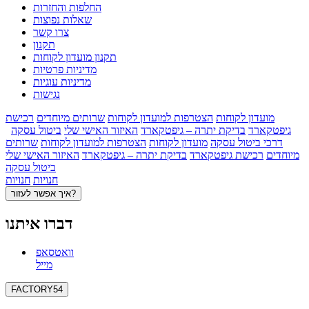
החלפות והחזרות
שאלות נפוצות
צרו קשר
תקנון
תקנון מועדון לקוחות
מדיניות פרטיות
מדיניות עוגיות
נגישות
מועדון לקוחות
הצטרפות למועדון לקוחות
שרותים מיוחדים
רכישת
גיפטקארד
בדיקת יתרה – גיפטקארד
האיזור האישי שלי
ביטול עסקה
דרכי ביטול עסקה
מועדון לקוחות
הצטרפות למועדון לקוחות
שרותים
מיוחדים
רכישת גיפטקארד
בדיקת יתרה – גיפטקארד
האיזור האישי שלי
ביטול עסקה
חנויות
חנויות
איך אפשר לעזור?
דברו איתנו
וואטסאפ
מייל
FACTORY54