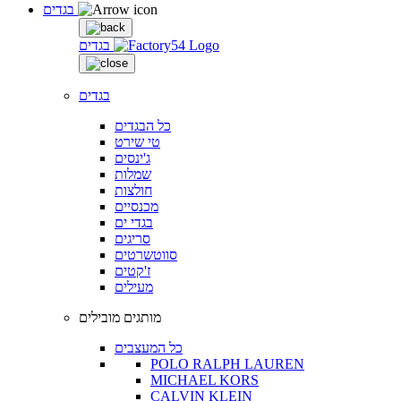
בגדים
בגדים
בגדים
כל הבגדים
טי שירט
ג'ינסים
שמלות
חולצות
מכנסיים
בגדי ים
סריגים
סווטשרטים
ז'קטים
מעילים
מותגים מובילים
כל המעצבים
POLO RALPH LAUREN
MICHAEL KORS
CALVIN KLEIN