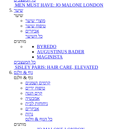
MEN MUST HAVE: JO MALONE LONDON
שיער
שיער
מוצרי שיער
טיפוח שיער
אביזרים
כל השיער
מותגים
BYREDO
AUGUSTINUS BADER
MAGINISTA
כל המעצבים
SISLEY PARIS: HAIR CARE, ELEVATED
גוף & וולנס
גוף & וולנס
קרמים ושמנים
טיפוח ידיים
קרם הגנה
אמבטיה
ניחוחות לבית
אביזרים
נרות
כל הגוף & וולנס
מותגים