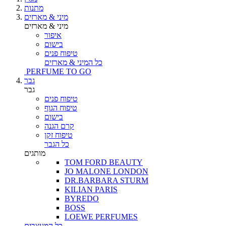
מתנות
מיני & מארזים
מיני & מארזים
איפור
בישום
טיפוח פנים
כל המיני & מארזים
PERFUME TO GO
גבר
גבר
טיפוח פנים
טיפוח הגוף
בישום
קרם הגנה
טיפוח זקן
כל הגבר
מותגים
TOM FORD BEAUTY
JO MALONE LONDON
DR.BARBARA STURM
KILIAN PARIS
BYREDO
BOSS
LOEWE PERFUMES
כל המעצבים