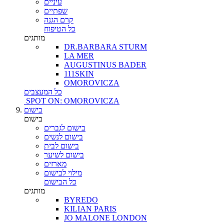
עיניים
שפתיים
קרם הגנה
כל הטיפוח
מותגים
DR.BARBARA STURM
LA MER
AUGUSTINUS BADER
111SKIN
OMOROVICZA
כל המעצבים
SPOT ON: OMOROVICZA
בישום
בישום
בישום לגברים
בישום לנשים
בישום לבית
בישום לשיער
מארזים
מילוי לבישום
כל הבישום
מותגים
BYREDO
KILIAN PARIS
JO MALONE LONDON