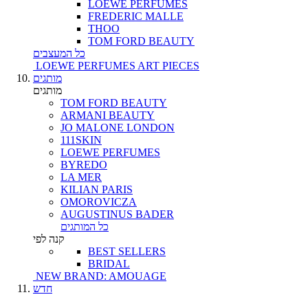
LOEWE PERFUMES
FREDERIC MALLE
THOO
TOM FORD BEAUTY
כל המעצבים
LOEWE PERFUMES ART PIECES
מותגים
מותגים
TOM FORD BEAUTY
ARMANI BEAUTY
JO MALONE LONDON
111SKIN
LOEWE PERFUMES
BYREDO
LA MER
KILIAN PARIS
OMOROVICZA
AUGUSTINUS BADER
כל המותגים
קנה לפי
BEST SELLERS
BRIDAL
NEW BRAND: AMOUAGE
חדש