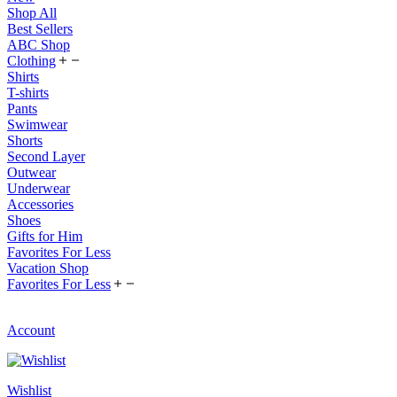
Shop All
Best Sellers
ABC Shop
Clothing
Shirts
T-shirts
Pants
Swimwear
Shorts
Second Layer
Outwear
Underwear
Accessories
Shoes
Gifts for Him
Favorites For Less
Vacation Shop
Favorites For Less
Account
Wishlist