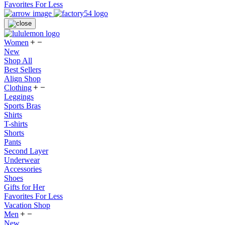
Favorites For Less
Women
New
Shop All
Best Sellers
Align Shop
Clothing
Leggings
Sports Bras
Shirts
T-shirts
Shorts
Pants
Second Layer
Underwear
Accessories
Shoes
Gifts for Her
Favorites For Less
Vacation Shop
Men
New