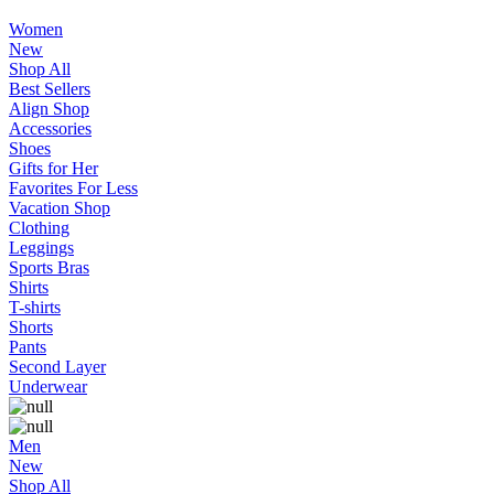
Women
New
Shop All
Best Sellers
Align Shop
Accessories
Shoes
Gifts for Her
Favorites For Less
Vacation Shop
Clothing
Leggings
Sports Bras
Shirts
T-shirts
Shorts
Pants
Second Layer
Underwear
Men
New
Shop All