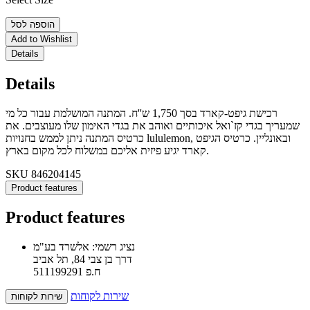
הוספה לסל
Add to Wishlist
Details
Details
רכישת גיפט-קארד בסך 1,750 ש''ח. המתנה המושלמת עבור כל מי
שמעריך בגדי קז`ואל איכותיים ואוהב את בגדי האימון שלו מעוצבים. את
כרטיס המתנה ניתן לממש בחנויות lululemon, ובאונליין. כרטיס הגיפט
קארד יגיע פיזית אליכם במשלוח לכל מקום בארץ.
SKU
846204145
Product features
Product features
נציג רשמי: אלשרד בע"מ
דרך בן צבי 84, תל אביב
ח.פ 511199291
שירות לקוחות
שירות לקוחות