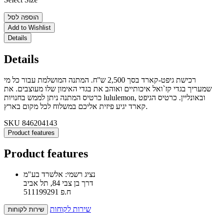
הוספה לסל
Add to Wishlist
Details
Details
רכישת גיפט-קארד בסך 2,500 ש''ח. המתנה המושלמת עבור כל מי
שמעריך בגדי קז`ואל איכותיים ואוהב את בגדי האימון שלו מעוצבים. את
כרטיס המתנה ניתן לממש בחנויות lululemon, ובאונליין. כרטיס הגיפט
קארד יגיע פיזית אליכם במשלוח לכל מקום בארץ.
SKU
846204143
Product features
Product features
נציג רשמי: אלשרד בע"מ
דרך בן צבי 84, תל אביב
ח.פ 511199291
שירות לקוחות
שירות לקוחות