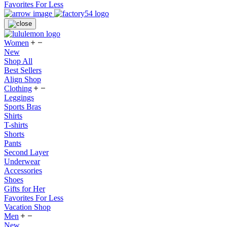
Favorites For Less
Women
New
Shop All
Best Sellers
Align Shop
Clothing
Leggings
Sports Bras
Shirts
T-shirts
Shorts
Pants
Second Layer
Underwear
Accessories
Shoes
Gifts for Her
Favorites For Less
Vacation Shop
Men
New