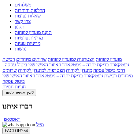
משלוחים
החלפות והחזרות
שאלות נפוצות
צרו קשר
תקנון
תקנון מועדון לקוחות
מדיניות פרטיות
מדיניות עוגיות
נגישות
מועדון לקוחות
הצטרפות למועדון לקוחות
שרותים מיוחדים
רכישת
גיפטקארד
בדיקת יתרה – גיפטקארד
האיזור האישי שלי
ביטול עסקה
דרכי ביטול עסקה
מועדון לקוחות
הצטרפות למועדון לקוחות
שרותים
מיוחדים
רכישת גיפטקארד
בדיקת יתרה – גיפטקארד
האיזור האישי שלי
ביטול עסקה
חנויות
חנויות
איך אפשר לעזור?
דברו איתנו
וואטסאפ
מייל
FACTORY54