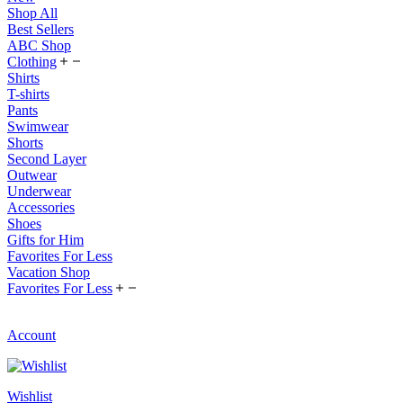
Shop All
Best Sellers
ABC Shop
Clothing
Shirts
T-shirts
Pants
Swimwear
Shorts
Second Layer
Outwear
Underwear
Accessories
Shoes
Gifts for Him
Favorites For Less
Vacation Shop
Favorites For Less
Account
Wishlist