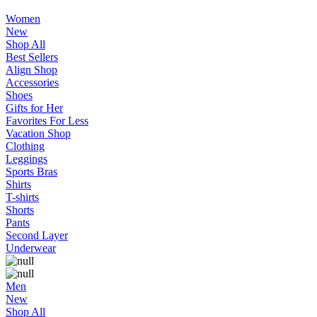
Women
New
Shop All
Best Sellers
Align Shop
Accessories
Shoes
Gifts for Her
Favorites For Less
Vacation Shop
Clothing
Leggings
Sports Bras
Shirts
T-shirts
Shorts
Pants
Second Layer
Underwear
Men
New
Shop All