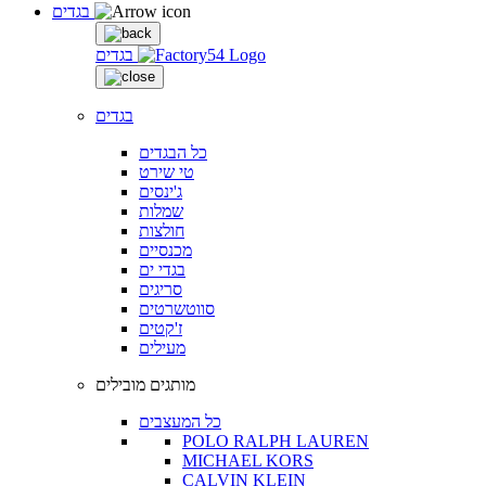
בגדים
בגדים
בגדים
כל הבגדים
טי שירט
ג'ינסים
שמלות
חולצות
מכנסיים
בגדי ים
סריגים
סווטשרטים
ז'קטים
מעילים
מותגים מובילים
כל המעצבים
POLO RALPH LAUREN
MICHAEL KORS
CALVIN KLEIN