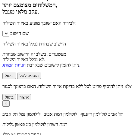
המשלוחים מצומצם יותר,
עקב מלאי מוגבל.
לבירור האם ישובך מופיע באיזור השילוח:
שם הישוב
היישוב שבחרת נכלל באיזור השילוח
מצטערים, בשלב זה היישוב שבחרת
לא נכלל באיזור השילוח.
חנויות המותג.
ניתן להזמין לישובים שבקרבת
הוספה לסל
ביטול
לא ניתן להוסיף פריט לסל ללא בדיקת איזור השילוח. האם ברצונך לסגור?
אישור
ביטול
×
תל אביב
לולולמון דיזנגוף | לולולמון רמת אביב | לולולמון נמל תל אביב
רמת השרון
לולולמון ביג פאשן גלילות
נתניה
פקטורי 54 פולג