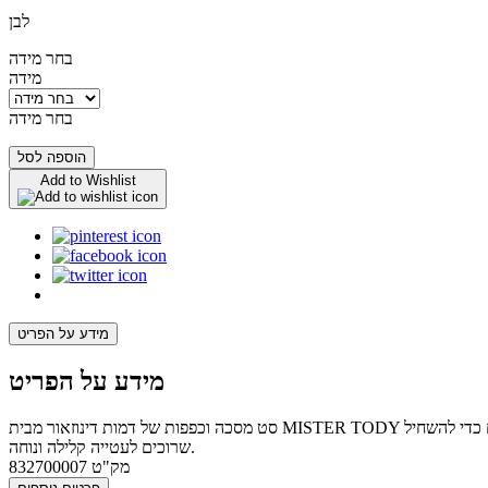
לבן
בחר מידה
מידה
בחר מידה
הוספה לסל
Add to Wishlist
מידע על הפריט
מידע על הפריט
סט מסכה וכפפות של דמות דינוזאור מבית MISTER TODY העשויים מקרטון ממוחזר ואיכותי בצבע לבן כך שניתן לקשט, לצבוע ולהפוך את הצעצוע לייחודי ואישי עבור הילדים. לכנפיים ארבעה חורים קטנים כדי להשחיל
שרוכים לעטייה קלילה ונוחה.
מק"ט
832700007