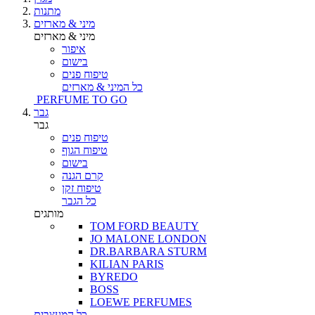
מתנות
מיני & מארזים
מיני & מארזים
איפור
בישום
טיפוח פנים
כל המיני & מארזים
PERFUME TO GO
גבר
גבר
טיפוח פנים
טיפוח הגוף
בישום
קרם הגנה
טיפוח זקן
כל הגבר
מותגים
TOM FORD BEAUTY
JO MALONE LONDON
DR.BARBARA STURM
KILIAN PARIS
BYREDO
BOSS
LOEWE PERFUMES
כל המעצבים