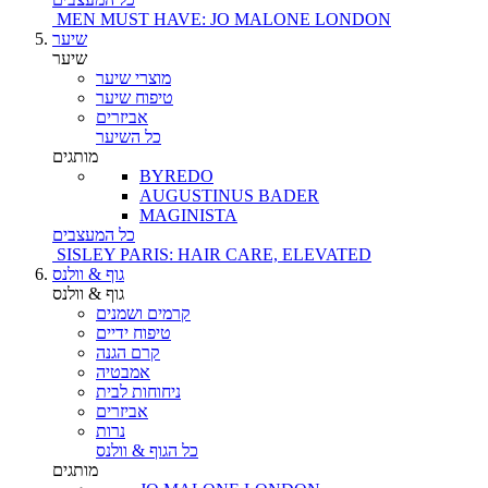
MEN MUST HAVE: JO MALONE LONDON
שיער
שיער
מוצרי שיער
טיפוח שיער
אביזרים
כל השיער
מותגים
BYREDO
AUGUSTINUS BADER
MAGINISTA
כל המעצבים
SISLEY PARIS: HAIR CARE, ELEVATED
גוף & וולנס
גוף & וולנס
קרמים ושמנים
טיפוח ידיים
קרם הגנה
אמבטיה
ניחוחות לבית
אביזרים
נרות
כל הגוף & וולנס
מותגים