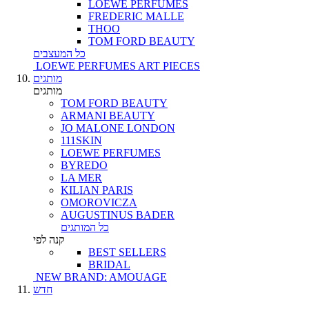
LOEWE PERFUMES
FREDERIC MALLE
THOO
TOM FORD BEAUTY
כל המעצבים
LOEWE PERFUMES ART PIECES
מותגים
מותגים
TOM FORD BEAUTY
ARMANI BEAUTY
JO MALONE LONDON
111SKIN
LOEWE PERFUMES
BYREDO
LA MER
KILIAN PARIS
OMOROVICZA
AUGUSTINUS BADER
כל המותגים
קנה לפי
BEST SELLERS
BRIDAL
NEW BRAND: AMOUAGE
חדש