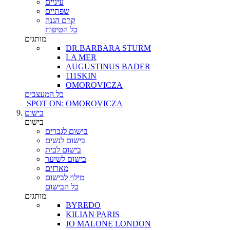
עיניים
שפתיים
קרם הגנה
כל הטיפוח
מותגים
DR.BARBARA STURM
LA MER
AUGUSTINUS BADER
111SKIN
OMOROVICZA
כל המעצבים
SPOT ON: OMOROVICZA
בישום
בישום
בישום לגברים
בישום לנשים
בישום לבית
בישום לשיער
מארזים
מילוי לבישום
כל הבישום
מותגים
BYREDO
KILIAN PARIS
JO MALONE LONDON