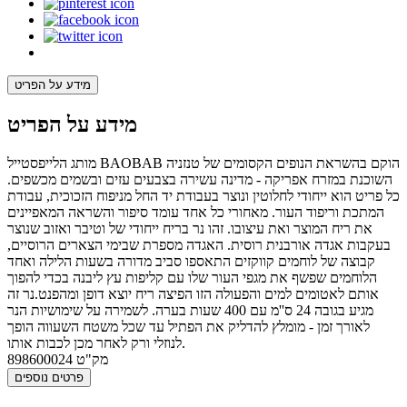
מידע על הפריט
מידע על הפריט
מותג הלייפסטייל BAOBAB הוקם בהשראת הנופים הקסומים של טנזניה
השוכנת במזרח אפריקה - מדינה עשירה בצבעים עזים ובשמים מכשפים.
כל פריט הוא ייחודי לחלוטין ונוצר בעבודת יד החל מניפוח הזכוכית, עבודת
המתכת וריפוד העור. מאחורי כל אחד עומד סיפור והשראה המאפיינים
את ריח המוצר ואת עיצובו. זהו נר בריח ייחודי של וטיבר ואזוב שנוצר
בעקבות אגדה אורבנית רוסית. האגדה מספרת שבימי הצארים הרוסיים,
קבוצה של לוחמים קווקזים התאספו סביב מדורה בשעות הלילה ואחד
הלוחמים שפשף את מגפי העור שלו עם קליפות עץ ליבנה בכדי להפוך
אותם לאטומים למים והפעולה הזו הפיצה ריח יוצא דופן ומהפנט.נר זה
מגיע בגובה 24 ס''מ עם 400 שעות בערה. לשמירה על שימושיות הנר
לאורך זמן - מומלץ להדליק את הפתיל עד שכל משטח השעווה הופך
לנוזלי ורק לאחר מכן לכבות אותו.
מק"ט
898600024
פרטים נוספים