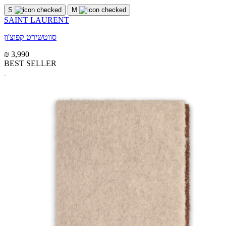
S
M
SAINT LAURENT
סווטשירט קפוצ'ון
₪ 3,990
BEST SELLER