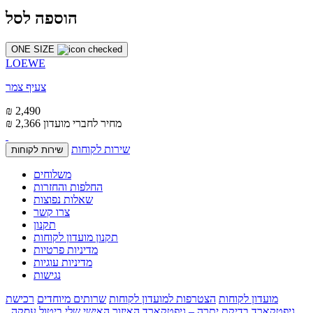
הוספה לסל
ONE SIZE
LOEWE
צעיף צמר
₪ 2,490
מחיר לחברי מועדון
₪ 2,366
שירות לקוחות
שירות לקוחות
משלוחים
החלפות והחזרות
שאלות נפוצות
צרו קשר
תקנון
תקנון מועדון לקוחות
מדיניות פרטיות
מדיניות עוגיות
נגישות
מועדון לקוחות
הצטרפות למועדון לקוחות
שרותים מיוחדים
רכישת
גיפטקארד
בדיקת יתרה – גיפטקארד
האיזור האישי שלי
ביטול עסקה