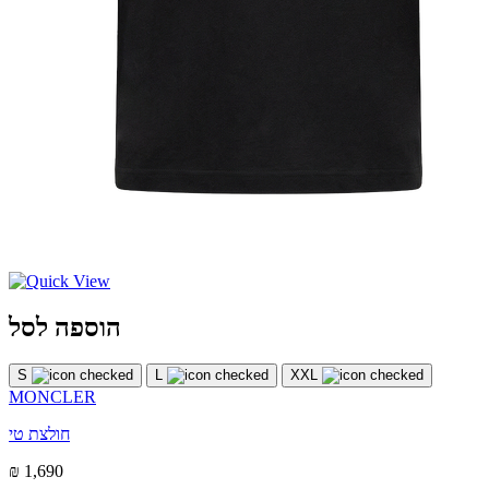
הוספה לסל
S
L
XXL
MONCLER
חולצת טי
₪ 1,690