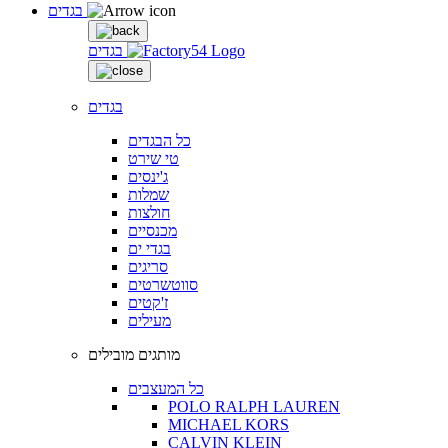
בגדים
בגדים
בגדים
כל הבגדים
טי שירט
ג'ינסים
שמלות
חולצות
מכנסיים
בגדי ים
סריגים
סווטשרטים
ז'קטים
מעילים
מותגים מובילים
כל המעצבים
POLO RALPH LAUREN
MICHAEL KORS
CALVIN KLEIN