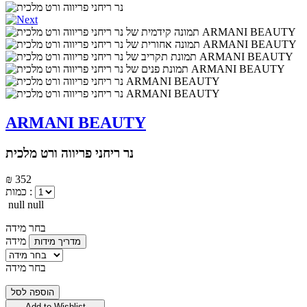
ARMANI BEAUTY
נר ריחני פריווה ורט מלכית
₪ 352
כמות :
null null
בחר מידה
מידה
מדריך מידות
בחר מידה
הוספה לסל
Add to Wishlist