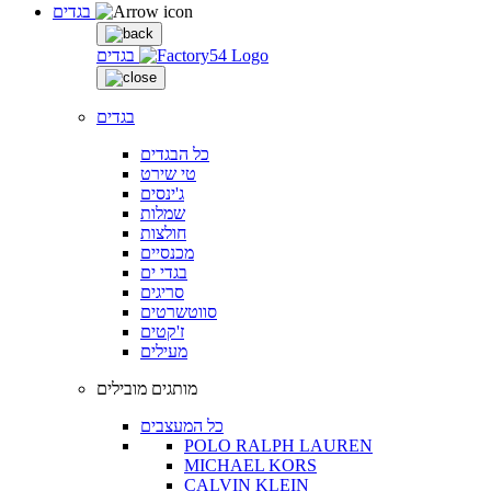
בגדים
בגדים
בגדים
כל הבגדים
טי שירט
ג'ינסים
שמלות
חולצות
מכנסיים
בגדי ים
סריגים
סווטשרטים
ז'קטים
מעילים
מותגים מובילים
כל המעצבים
POLO RALPH LAUREN
MICHAEL KORS
CALVIN KLEIN