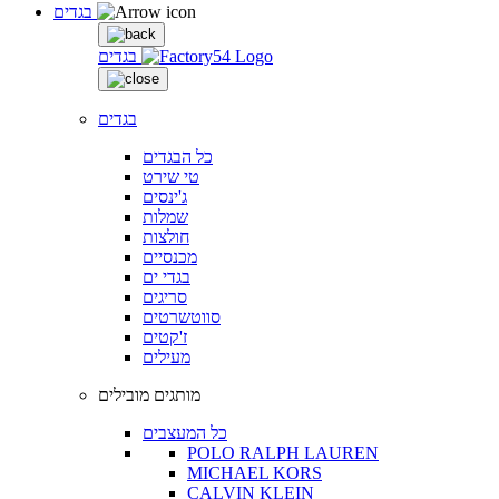
בגדים
בגדים
בגדים
כל הבגדים
טי שירט
ג'ינסים
שמלות
חולצות
מכנסיים
בגדי ים
סריגים
סווטשרטים
ז'קטים
מעילים
מותגים מובילים
כל המעצבים
POLO RALPH LAUREN
MICHAEL KORS
CALVIN KLEIN