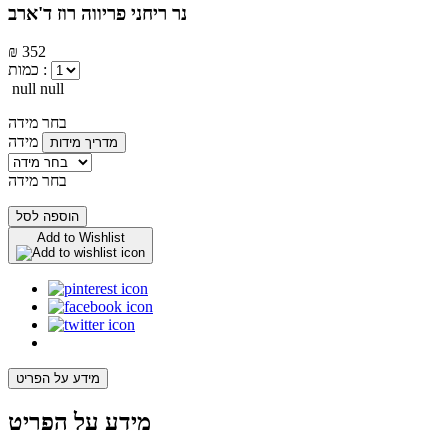
נר ריחני פריווה רוז ד'ארב
₪ 352
כמות :
null null
בחר מידה
מידה
מדריך מידות
בחר מידה
הוספה לסל
Add to Wishlist
מידע על הפריט
מידע על הפריט