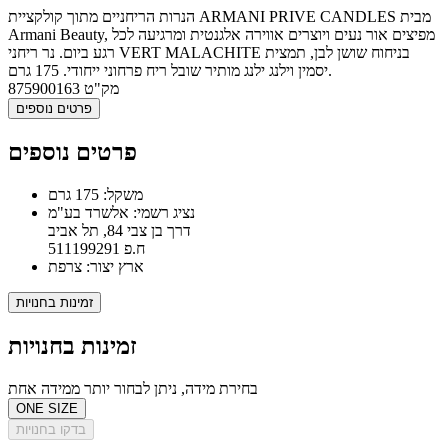
הנרות הריחניים מתוך קולקציית ARMANI PRIVE CANDLES מבית
Armani Beauty, מפיצים אור נעים ויוצרים אווירה אלגנטית ומרגיעה לכל
רגע ביום. נר ריחני VERT MALACHITE בניחוח שושן לבן, תמצית
יסמין וילנג ילנג מותיר שובל ריח פרחוני ייחודי. 175 גרם.
מק"ט
875900163
פרטים נוספים
פרטים נוספים
משקל: 175 גרם
נציג רשמי: אלשרד בע"מ
דרך בן צבי 84, תל אביב
ח.פ 511199291
ארץ יצור: צרפת
זמינות בחנויות
זמינות בחנויות
בחירת מידה, ניתן לבחור יותר ממידה אחת
ONE SIZE
בדקו בחנויות