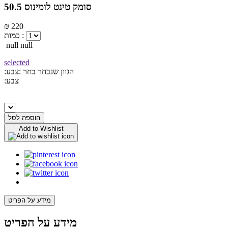
סומק טינט לומינוס 50.5
₪ 220
כמות :
null null
selected
:הגוון שנבחר
בחר :צבע
:צבע
הוספה לסל
Add to Wishlist
מידע על הפריט
מידע על הפריט