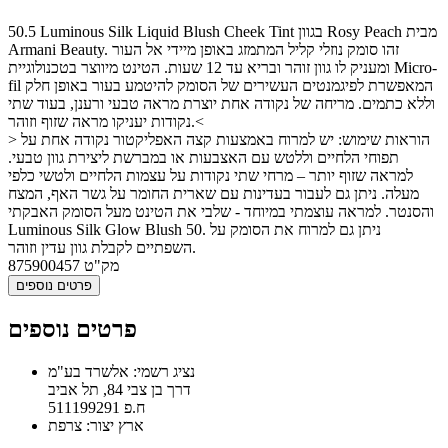
50.5 Luminous Silk Liquid Blush Cheek Tint בגוון Rosy Peach מבית
Armani Beauty. זהו סומק נוזלי קליל המתמזג באופן מיידי אל העור
ומעניק לו גוון זוהר ובריא עד 12 שעות. הטינט מיווצר בטכנולוגיית Micro-
fil המאפשרת לפיגמנטים העשירים של הסומק להיטמע בעור באופן חלק
וללא כתמים. מריחה של נקודה אחת יוצרת מראה טבעי ורענן, בעוד שתי
נקודות יעניקו מראה שזוף וזוהר.<
> הוראות שימוש: יש למרוח באמצעות קצה האפליקטור נקודה אחת על
תפוחי הלחיים וללטש עם האצבעות או במברשת ליצירת גוון טבעי.
למראה שזוף יותר – מרחי שתי נקודות על עצמות הלחיים ולטשי כלפי
מעלה. ניתן גם לעבור בעדינות עם שארית החומר על גשר האף, המצח
והסנטר. למראה עוצמתי במיוחד - שלבי את הטינט מעל הסומק האבקתי
Luminous Silk Glow Blush 50. ניתן גם למרוח את הסומק על
השפתיים לקבלת גוון עדין וזוהר.
מק"ט
875900457
פרטים נוספים
פרטים נוספים
נציג רשמי: אלשרד בע"מ
דרך בן צבי 84, תל אביב
ח.פ 511199291
ארץ יצור: צרפת