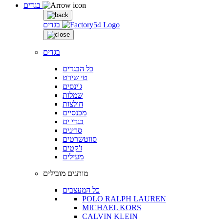
בגדים
בגדים
בגדים
כל הבגדים
טי שירט
ג'ינסים
שמלות
חולצות
מכנסיים
בגדי ים
סריגים
סווטשרטים
ז'קטים
מעילים
מותגים מובילים
כל המעצבים
POLO RALPH LAUREN
MICHAEL KORS
CALVIN KLEIN