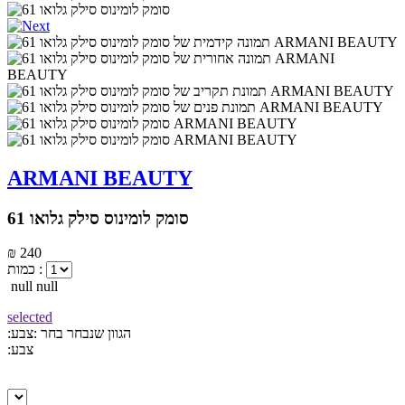
ARMANI BEAUTY
סומק לומינוס סילק גלואו 61
₪ 240
כמות :
null null
selected
:הגוון שנבחר
בחר :צבע
:צבע