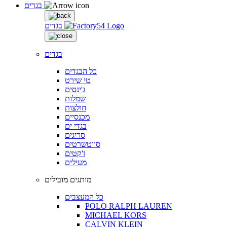
בגדים
בגדים
בגדים
כל הבגדים
טי שירט
ג'ינסים
שמלות
חולצות
מכנסיים
בגדי ים
סריגים
סווטשרטים
ז'קטים
מעילים
מותגים מובילים
כל המעצבים
POLO RALPH LAUREN
MICHAEL KORS
CALVIN KLEIN