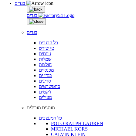
בגדים
בגדים
בגדים
כל הבגדים
טי שירט
ג'ינסים
שמלות
חולצות
מכנסיים
בגדי ים
סריגים
סווטשרטים
ז'קטים
מעילים
מותגים מובילים
כל המעצבים
POLO RALPH LAUREN
MICHAEL KORS
CALVIN KLEIN