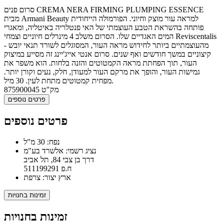
סרום פנים CREMA NERA FIRMING PLUMPING ESSENCE
מבית Armani Beauty למראה עור מוצק וחיוני. הפורמולה הייחודית
פותחה בהשראת הטבע העוצמתי של האי פנטלריה באיטליה, ומאגרי
המים האגדיים שלו. הסרום משלב 4 מינרלים חיוניים וצמחי Reviscentalis
- מהעוצמתיים ביותר לחידוש מראה העור, המסוגלים לשורד תנאי יובש
קיצוניים במשך חודשים ואף שנים. סרום אנטי אייג'יינג זה מסייע במיצוק
העור, תוך הפחתת מראה הקמטוטים והזנה בלחות. הוא משפר את
גמישות העור, והופך את מרקם העור למעודן, חלק, נעים וקורן יותר.
מפחית קמטוטים מתחת לעין. 30 מיל.
מק"ט
875900045
פרטים נוספים
פרטים נוספים
נפח: 30 מ"ל
נציג רשמי: אלשרד בע"מ
דרך בן צבי 84, תל אביב
ח.פ 511199291
ארץ יצור: צרפת
זמינות בחנויות
זמינות בחנויות