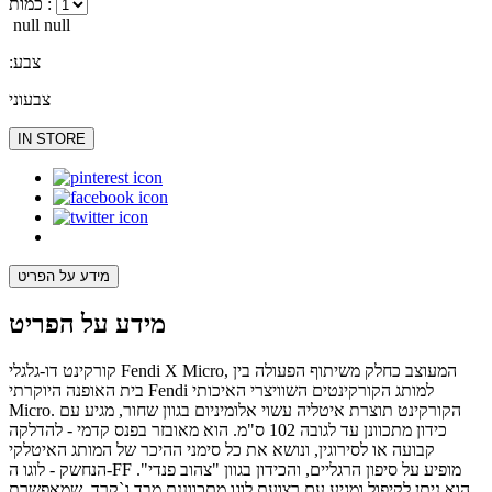
כמות :
null null
:צבע
צבעוני
IN STORE
מידע על הפריט
מידע על הפריט
קורקינט דו-גלגלי Fendi X Micro, המעוצב כחלק משיתוף הפעולה בין
בית האופנה היוקרתי Fendi למותג הקורקינטים השוויצרי האיכותי
Micro. הקורקינט תוצרת איטליה עשוי אלומיניום בגוון שחור, מגיע עם
כידון מתכוונן עד לגובה 102 ס"מ. הוא מאובזר בפנס קדמי - להדלקה
קבועה או לסירוגין, ונושא את כל סימני ההיכר של המותג האיטלקי
הנחשק - לוגו ה-FF מופיע על סיפון הרגליים, והכידון בגוון "צהוב פנדי".
הוא ניתן לקיפול ומגיע עם רצועת לוגו מתכווננת מבד ג`קרד, שמאפשרת