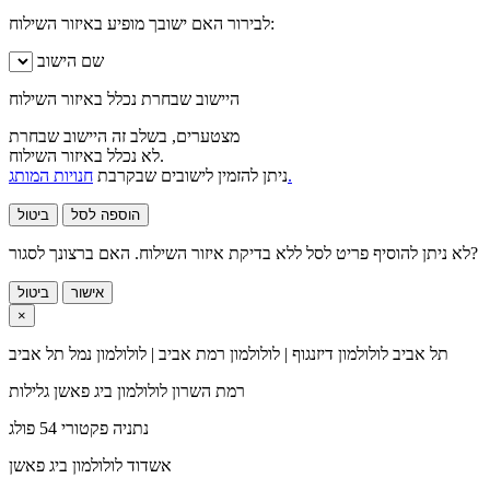
לבירור האם ישובך מופיע באיזור השילוח:
שם הישוב
היישוב שבחרת נכלל באיזור השילוח
מצטערים, בשלב זה היישוב שבחרת
לא נכלל באיזור השילוח.
חנויות המותג.
ניתן להזמין לישובים שבקרבת
הוספה לסל
ביטול
לא ניתן להוסיף פריט לסל ללא בדיקת איזור השילוח. האם ברצונך לסגור?
אישור
ביטול
×
תל אביב
לולולמון דיזנגוף | לולולמון רמת אביב | לולולמון נמל תל אביב
רמת השרון
לולולמון ביג פאשן גלילות
נתניה
פקטורי 54 פולג
אשדוד
לולולמון ביג פאשן