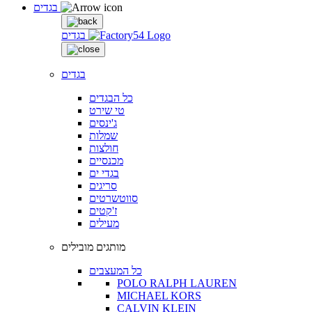
בגדים
בגדים
בגדים
כל הבגדים
טי שירט
ג'ינסים
שמלות
חולצות
מכנסיים
בגדי ים
סריגים
סווטשרטים
ז'קטים
מעילים
מותגים מובילים
כל המעצבים
POLO RALPH LAUREN
MICHAEL KORS
CALVIN KLEIN