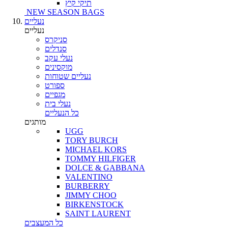
תיקי קיץ
NEW SEASON BAGS
נעליים
נעליים
סניקרס
סנדלים
נעלי עקב
מוקסינים
נעליים שטוחות
ספורט
מגפיים
נעלי בית
כל הנעליים
מותגים
UGG
TORY BURCH
MICHAEL KORS
TOMMY HILFIGER
DOLCE & GABBANA
VALENTINO
BURBERRY
JIMMY CHOO
BIRKENSTOCK
SAINT LAURENT
כל המעצבים