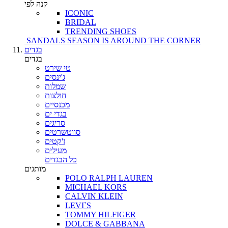
קנה לפי
ICONIC
BRIDAL
TRENDING SHOES
SANDALS SEASON IS AROUND THE CORNER
בגדים
בגדים
טי שירט
ג'ינסים
שמלות
חולצות
מכנסיים
בגדי ים
סריגים
סווטשרטים
ז'קטים
מעילים
כל הבגדים
מותגים
POLO RALPH LAUREN
MICHAEL KORS
CALVIN KLEIN
LEVI`S
TOMMY HILFIGER
DOLCE & GABBANA