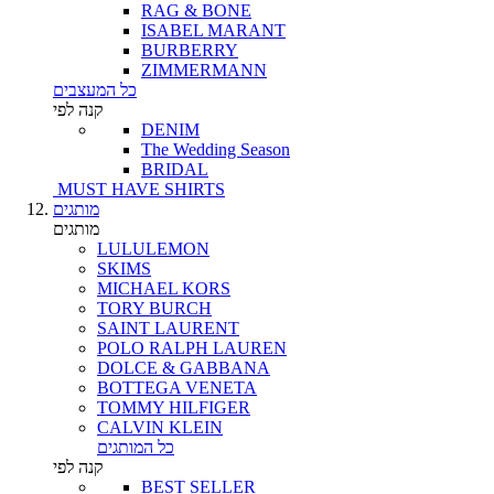
RAG & BONE
ISABEL MARANT
BURBERRY
ZIMMERMANN
כל המעצבים
קנה לפי
DENIM
The Wedding Season
BRIDAL
MUST HAVE SHIRTS
מותגים
מותגים
LULULEMON
SKIMS
MICHAEL KORS
TORY BURCH
SAINT LAURENT
POLO RALPH LAUREN
DOLCE & GABBANA
BOTTEGA VENETA
TOMMY HILFIGER
CALVIN KLEIN
כל המותגים
קנה לפי
BEST SELLER