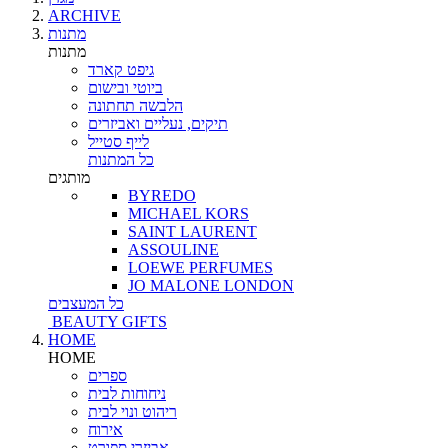
ARCHIVE
מתנות
מתנות
גיפט קארד
ביוטי ובישום
הלבשה תחתונה
תיקים, נעליים ואביזרים
לייף סטייל
כל המתנות
מותגים
BYREDO
MICHAEL KORS
SAINT LAURENT
ASSOULINE
LOEWE PERFUMES
JO MALONE LONDON
כל המעצבים
BEAUTY GIFTS
HOME
HOME
ספרים
ניחוחות לבית
ריהוט ונוי לבית
אירוח
אביזרי ספורט