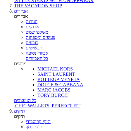
STYLE STARTS WITH UNDERWEAR
THE VACATION SHOP
אביזרים
אביזרים
חגורות
ארנקים
משקפי שמש
צעיפים ומטפחות
כובעים
תכשיטים
אביזרי נסיעה
כל האביזרים
מותגים
MICHAEL KORS
SAINT LAURENT
BOTTEGA VENETA
DOLCE & GABBANA
MARC JACOBS
TORY BURCH
כל המעצבים
CHIC WALLETS, PERFECT FIT
תיקים
תיקים
תיקי קרוסבודי
תיקי כתף