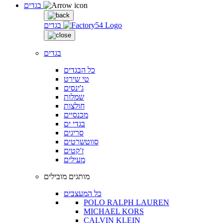
בגדים
בגדים
בגדים
כל הבגדים
טי שירט
ג'ינסים
שמלות
חולצות
מכנסיים
בגדי ים
סריגים
סווטשרטים
ז'קטים
מעילים
מותגים מובילים
כל המעצבים
POLO RALPH LAUREN
MICHAEL KORS
CALVIN KLEIN