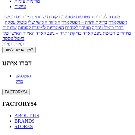
מדיניות עוגיות
נגישות
מועדון לקוחות
הצטרפות למועדון לקוחות
שרותים מיוחדים
רכישת
גיפטקארד
בדיקת יתרה – גיפטקארד
האיזור האישי שלי
ביטול עסקה
דרכי ביטול עסקה
מועדון לקוחות
הצטרפות למועדון לקוחות
שרותים
מיוחדים
רכישת גיפטקארד
בדיקת יתרה – גיפטקארד
האיזור האישי שלי
ביטול עסקה
חנויות
חנויות
איך אפשר לעזור?
דברו איתנו
וואטסאפ
מייל
FACTORY54
FACTORY54
ABOUT US
BRANDS
STORES