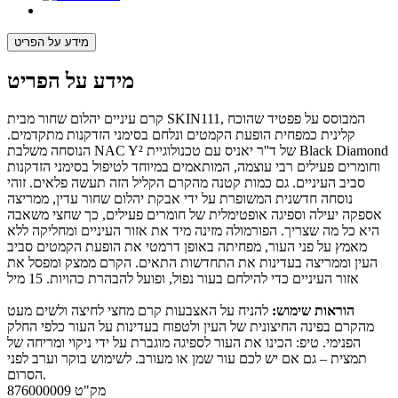
מידע על הפריט
מידע על הפריט
קרם עיניים יהלום שחור מבית SKIN111, המבוסס על פפטיד שהוכח
קלינית כמפחית הופעת הקמטים ונלחם בסימני הזדקנות מתקדמים.
הנוסחה משלבת NAC Y² של ד''ר יאניס עם טכנולוגיית Black Diamond
וחומרים פעילים רבי עוצמה, המותאמים במיוחד לטיפול בסימני הזדקנות
סביב העיניים. גם כמות קטנה מהקרם הקליל הזה תעשה פלאים. זוהי
נוסחה חדשנית המשופרת על ידי אבקת יהלום שחור עדין, ממריצה
אספקה יעילה וספיגה אופטימלית של חומרים פעילים, כך שחצי משאבה
היא כל מה שצריך. הפורמולה מזינה מיד את אזור העיניים ומחליקה ללא
מאמץ על פני העור, מפחיתה באופן דרמטי את הופעת הקמטים סביב
העין וממריצה בעדינות את התחדשות התאים. הקרם ממצק ומפסל את
אזור העיניים כדי להילחם בעור נפול, ופועל להבהרת כהויות. 15 מיל
הוראות שימוש:
להניח על האצבעות קרם מחצי לחיצה ולשים מעט
מהקרם בפינה החיצונית של העין ולטפוח בעדינות על העור כלפי החלק
הפנימי. טיפ: הכינו את העור לספיגה מוגברת על ידי ניקוי ומריחה של
תמצית – גם אם יש לכם עור שמן או מעורב. לשימוש בוקר וערב לפני
הסרום.
מק"ט
876000009