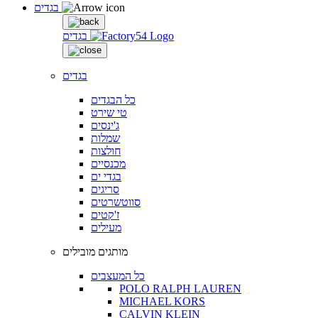
בגדים
בגדים
בגדים
כל הבגדים
טי שירט
ג'ינסים
שמלות
חולצות
מכנסיים
בגדי ים
סריגים
סווטשרטים
ז'קטים
מעילים
מותגים מובילים
כל המעצבים
POLO RALPH LAUREN
MICHAEL KORS
CALVIN KLEIN