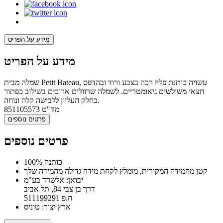
מידע על הפריט
מידע על הפריט
שמלה מבית Petit Bateau, עשויה כותנת פליז רכה בצבע ורוד ובהדפס
חצאי משולשים גיאומטריים. לשמלה שרוולים ארוכים בשילוב כפתור
בחלק העליון ללבישה קלה ונוחה.
מק"ט
851105573
פרטים נוספים
פרטים נוספים
100% כותנה
קטן מהמידה המקורית, מומלץ לקחת מידה גדולה מהמידה שלך
יבואן: אלשרד בע"מ
דרך בן צבי 84, תל אביב
ח.פ 511199291
ארץ יצור: טוניס