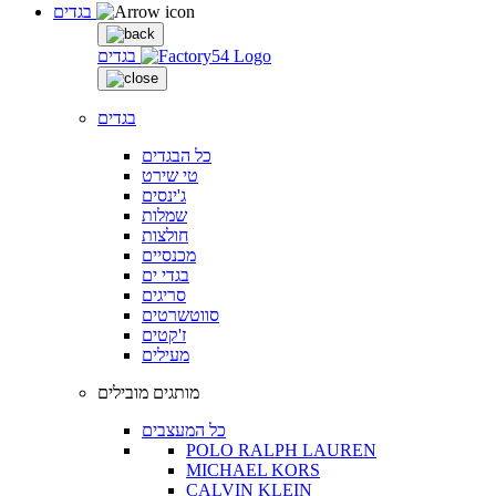
בגדים
בגדים
בגדים
כל הבגדים
טי שירט
ג'ינסים
שמלות
חולצות
מכנסיים
בגדי ים
סריגים
סווטשרטים
ז'קטים
מעילים
מותגים מובילים
כל המעצבים
POLO RALPH LAUREN
MICHAEL KORS
CALVIN KLEIN