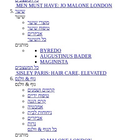
MEN MUST HAVE: JO MALONE LONDON
שיער
שיער
מוצרי שיער
טיפוח שיער
אביזרים
כל השיער
מותגים
BYREDO
AUGUSTINUS BADER
MAGINISTA
כל המעצבים
SISLEY PARIS: HAIR CARE, ELEVATED
גוף & וולנס
גוף & וולנס
קרמים ושמנים
טיפוח ידיים
קרם הגנה
אמבטיה
ניחוחות לבית
אביזרים
נרות
כל הגוף & וולנס
מותגים