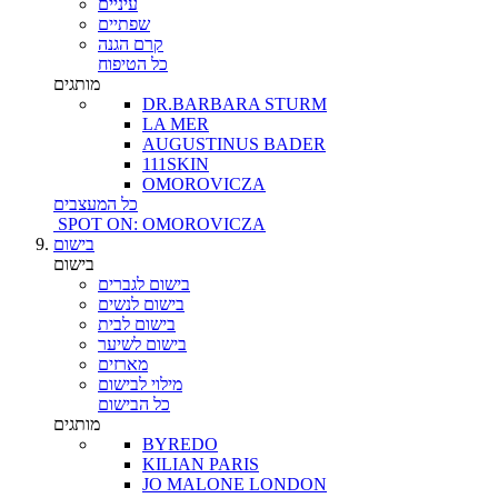
עיניים
שפתיים
קרם הגנה
כל הטיפוח
מותגים
DR.BARBARA STURM
LA MER
AUGUSTINUS BADER
111SKIN
OMOROVICZA
כל המעצבים
SPOT ON: OMOROVICZA
בישום
בישום
בישום לגברים
בישום לנשים
בישום לבית
בישום לשיער
מארזים
מילוי לבישום
כל הבישום
מותגים
BYREDO
KILIAN PARIS
JO MALONE LONDON