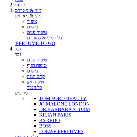
מתנות
מיני & מארזים
מיני & מארזים
איפור
בישום
טיפוח פנים
כל המיני & מארזים
PERFUME TO GO
גבר
גבר
טיפוח פנים
טיפוח הגוף
בישום
קרם הגנה
טיפוח זקן
כל הגבר
מותגים
TOM FORD BEAUTY
JO MALONE LONDON
DR.BARBARA STURM
KILIAN PARIS
BYREDO
BOSS
LOEWE PERFUMES
כל המעצבים