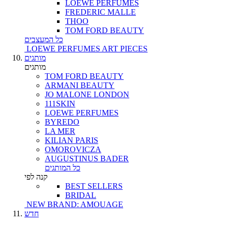
LOEWE PERFUMES
FREDERIC MALLE
THOO
TOM FORD BEAUTY
כל המעצבים
LOEWE PERFUMES ART PIECES
מותגים
מותגים
TOM FORD BEAUTY
ARMANI BEAUTY
JO MALONE LONDON
111SKIN
LOEWE PERFUMES
BYREDO
LA MER
KILIAN PARIS
OMOROVICZA
AUGUSTINUS BADER
כל המותגים
קנה לפי
BEST SELLERS
BRIDAL
NEW BRAND: AMOUAGE
חדש