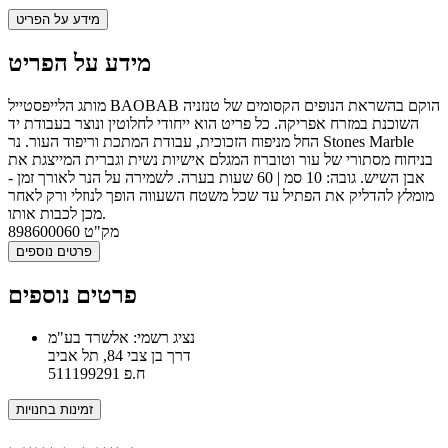
מידע על הפריט
מידע על הפריט
מותג הלייפסטייל BAOBAB הוקם בהשראת הנופים הקסומים של טנזניה
השוכנת במזרח אפריקה. כל פריט הוא ייחודי לחלוטין ונוצר בעבודת יד
החל מניפוח הזכוכית, עבודת המתכת וריפוד העור. נר Stones Marble
בניחוח מסתורי של עור וטוברוז המגלם אישיות נשית וגברית המייצגת את
אבן השיש. גובה: 10 סמ | 60 שעות בערה. לשמירה על הנר לאורך זמן -
מומלץ להדליק את הפתיל עד שכל משטח השעווה הופך לנוזלי ורק לאחר
מכן לכבות אותו.
מק"ט
898600060
פרטים נוספים
פרטים נוספים
נציג רשמי: אלשרד בע"מ
דרך בן צבי 84, תל אביב
ח.פ 511199291
זמינות בחנויות