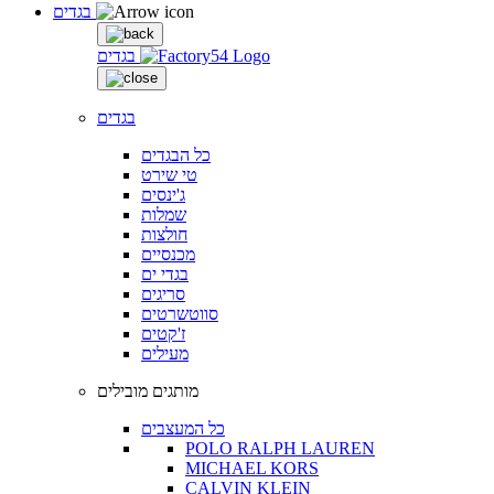
בגדים
בגדים
בגדים
כל הבגדים
טי שירט
ג'ינסים
שמלות
חולצות
מכנסיים
בגדי ים
סריגים
סווטשרטים
ז'קטים
מעילים
מותגים מובילים
כל המעצבים
POLO RALPH LAUREN
MICHAEL KORS
CALVIN KLEIN