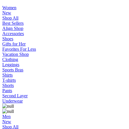
Women
New
Shop All
Best Sellers
Align Shop
Accessories
Shoes
Gifts for Her
Favorites For Less
Vacation Shop
Clothing
Leggings
Sports Bras
Shirts
T-shirts
Shorts
Pants
Second Layer
Underwear
Men
New
Shop All