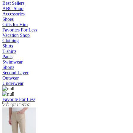
Best Sellers
ABC Shop
Accessories
Shoes
Gifts for Him
Favorites For Less
Vacation Shop
Clothing
Shirts
T-shirts
Pants
Swimwear
Shorts
Second Layer
Outwear
Underwear
Favorite For Less
המוצר נוסף לסל