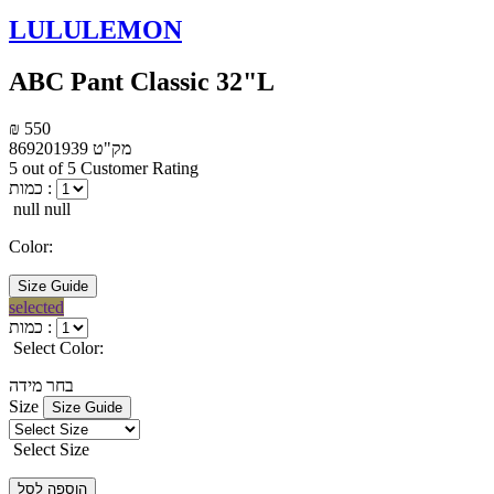
LULULEMON
ABC Pant Classic 32"L
₪ 550
מק"ט
869201939
5 out of 5 Customer Rating
כמות :
null null
Color:
Size Guide
selected
כמות :
Select Color:
בחר מידה
Size
Size Guide
Select Size
הוספה לסל