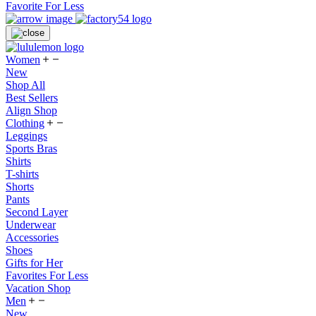
Favorite For Less
Women
New
Shop All
Best Sellers
Align Shop
Clothing
Leggings
Sports Bras
Shirts
T-shirts
Shorts
Pants
Second Layer
Underwear
Accessories
Shoes
Gifts for Her
Favorites For Less
Vacation Shop
Men
New