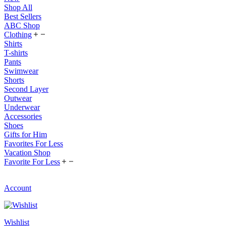
Shop All
Best Sellers
ABC Shop
Clothing
Shirts
T-shirts
Pants
Swimwear
Shorts
Second Layer
Outwear
Underwear
Accessories
Shoes
Gifts for Him
Favorites For Less
Vacation Shop
Favorite For Less
Account
Wishlist