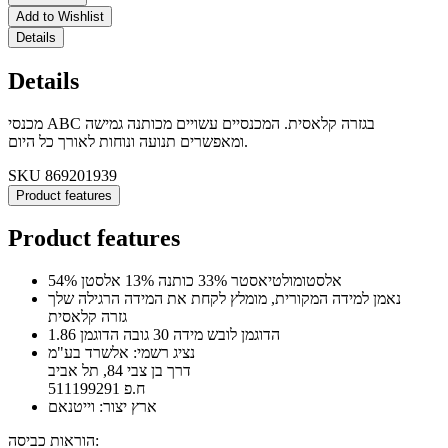
Add to Wishlist
Details
Details
מכנסי ABC בגזרה קלאסית. המכנסיים עשויים מכותנה גמישה
ומאפשרים תנועה ונוחות לאורך כל היום.
SKU
869201939
Product features
Product features
54% אלסטומולטיאסטר 33% כותנה 13% אלסטן
נאמן למידה המקורית, מומלץ לקחת את המידה הרגילה שלך
גזרה קלאסית
הדוגמן לובש מידה 30 גובה הדוגמן 1.86
נציג רשמי: אלשרד בע"מ
דרך בן צבי 84, תל אביב
ח.פ 511199291
ארץ יצור: וייטנאם
הוראות כביסה: