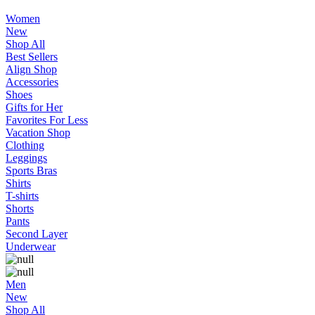
Women
New
Shop All
Best Sellers
Align Shop
Accessories
Shoes
Gifts for Her
Favorites For Less
Vacation Shop
Clothing
Leggings
Sports Bras
Shirts
T-shirts
Shorts
Pants
Second Layer
Underwear
Men
New
Shop All