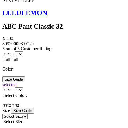
BEST SELLERS
LULULEMON
ABC Pant Classic 32
₪ 500
מק"ט
869200093
5 out of 5 Customer Rating
כמות :
null null
Color:
Size Guide
selected
כמות :
Select Color:
בחר מידה
Size
Size Guide
Select Size