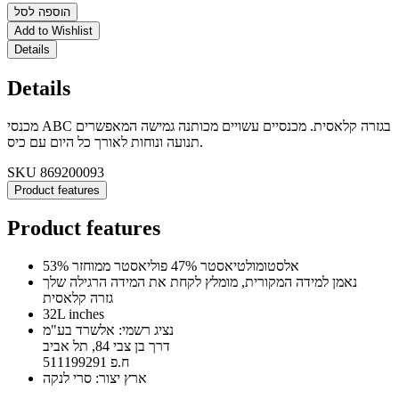
הוספה לסל
Add to Wishlist
Details
Details
מכנסי ABC בגזרה קלאסית. מכנסיים עשויים מכותנה גמישה המאפשרים
תנועה ונוחות לאורך כל היום עם כיס.
SKU
869200093
Product features
Product features
53% אלסטומולטיאסטר 47% פוליאסטר ממוחזר
נאמן למידה המקורית, מומלץ לקחת את המידה הרגילה שלך
גזרה קלאסית
32L inches
נציג רשמי: אלשרד בע"מ
דרך בן צבי 84, תל אביב
ח.פ 511199291
ארץ יצור: סרי לנקה