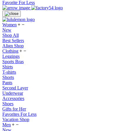
Favorite For Less
Women
New
Shop All
Best Sellers
Align Shop
Clothing
Leggings
Sports Bras
Shirts
T-shirts
Shorts
Pants
Second Layer
Underwear
Accessories
Shoes
Gifts for Her
Favorites For Less
Vacation Shop
Men
New