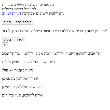
מצטערים, בשלב זה היישוב שבחרת
לא נכלל באיזור השילוח.
חנויות המותג.
ניתן להזמין לישובים שבקרבת
הוספה לסל
ביטול
לא ניתן להוסיף פריט לסל ללא בדיקת איזור השילוח. האם ברצונך לסגור?
אישור
ביטול
×
תל אביב
לולולמון דיזנגוף | לולולמון רמת אביב | לולולמון נמל תל אביב
רמת השרון
לולולמון ביג פאשן גלילות
נתניה
פקטורי 54 פולג
אשדוד
לולולמון ביג פאשן
באר שבע
לולולמון ביג פאשן
אילת
לולולמון, קניון מול הים