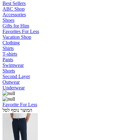
Best Sellers
ABC Shop
Accessories
Shoes
Gifts for Him
Favorites For Less
Vacation Shop
Clothing
Shirts
T-shirts
Pants
Swimwear
Shorts
Second Layer
Outwear
Underwear
Favorite For Less
המוצר נוסף לסל