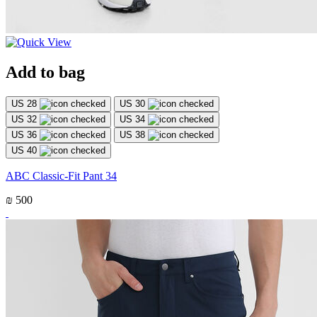
Add to bag
US 28
US 30
US 32
US 34
US 36
US 38
US 40
ABC Classic-Fit Pant 34
₪ 500