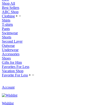
Shop All
Best Sellers
ABC Shop
Clothing
Shirts
T-shirts
Pants
Swimwear
Shorts
Second Layer
Outwear
Underwear
Accessories
Shoes
Gifts for Him
Favorites For Less
Vacation Shop
Favorite For Less
Account
Wishlist