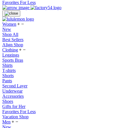
Favorites For Less
Women
New
Shop All
Best Sellers
Align Shop
Clothing
Leggings
Sports Bras
Shirts
T-shirts
Shorts
Pants
Second Layer
Underwear
Accessories
Shoes
Gifts for Her
Favorites For Less
Vacation Shop
Men
New