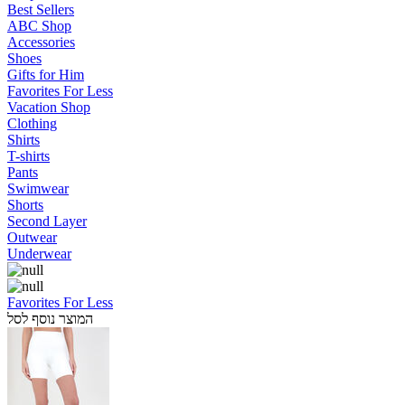
Best Sellers
ABC Shop
Accessories
Shoes
Gifts for Him
Favorites For Less
Vacation Shop
Clothing
Shirts
T-shirts
Pants
Swimwear
Shorts
Second Layer
Outwear
Underwear
Favorites For Less
המוצר נוסף לסל