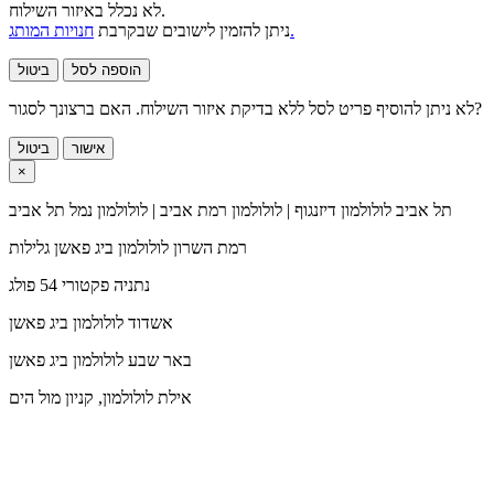
לא נכלל באיזור השילוח.
חנויות המותג.
ניתן להזמין לישובים שבקרבת
הוספה לסל
ביטול
לא ניתן להוסיף פריט לסל ללא בדיקת איזור השילוח. האם ברצונך לסגור?
אישור
ביטול
×
תל אביב
לולולמון דיזנגוף | לולולמון רמת אביב | לולולמון נמל תל אביב
רמת השרון
לולולמון ביג פאשן גלילות
נתניה
פקטורי 54 פולג
אשדוד
לולולמון ביג פאשן
באר שבע
לולולמון ביג פאשן
אילת
לולולמון, קניון מול הים