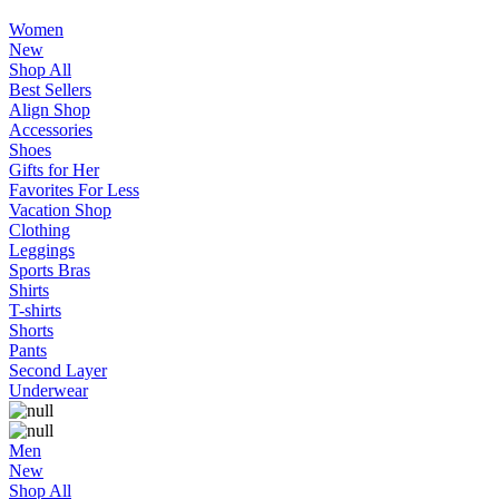
Women
New
Shop All
Best Sellers
Align Shop
Accessories
Shoes
Gifts for Her
Favorites For Less
Vacation Shop
Clothing
Leggings
Sports Bras
Shirts
T-shirts
Shorts
Pants
Second Layer
Underwear
Men
New
Shop All