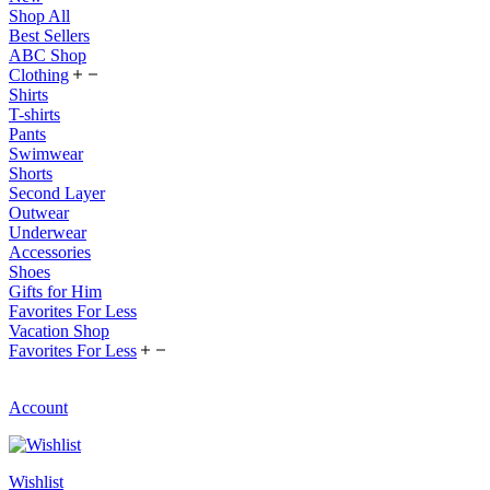
Shop All
Best Sellers
ABC Shop
Clothing
Shirts
T-shirts
Pants
Swimwear
Shorts
Second Layer
Outwear
Underwear
Accessories
Shoes
Gifts for Him
Favorites For Less
Vacation Shop
Favorites For Less
Account
Wishlist