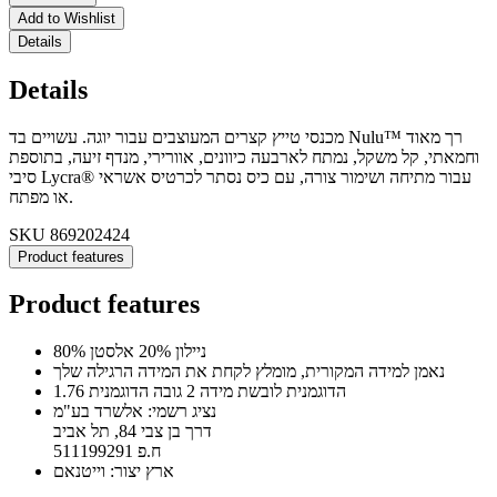
Add to Wishlist
Details
Details
מכנסי טייץ קצרים המעוצבים עבור יוגה. עשויים בד Nulu™ רך מאוד
וחמאתי, קל משקל, נמתח לארבעה כיוונים, אוורירי, מנדף זיעה, בתוספת
סיבי Lycra® עבור מתיחה ושימור צורה, עם כיס נסתר לכרטיס אשראי
או מפתח.
SKU
869202424
Product features
Product features
80% ניילון 20% אלסטן
נאמן למידה המקורית, מומלץ לקחת את המידה הרגילה שלך
הדוגמנית לובשת מידה 2 גובה הדוגמנית 1.76
נציג רשמי: אלשרד בע"מ
דרך בן צבי 84, תל אביב
ח.פ 511199291
ארץ יצור: וייטנאם