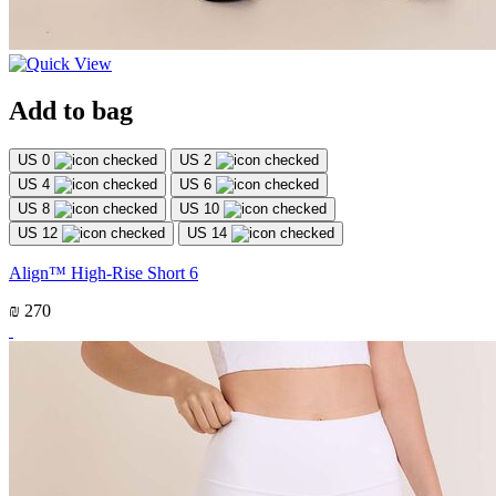
Add to bag
US 0
US 2
US 4
US 6
US 8
US 10
US 12
US 14
Align™ High-Rise Short 6
₪ 270