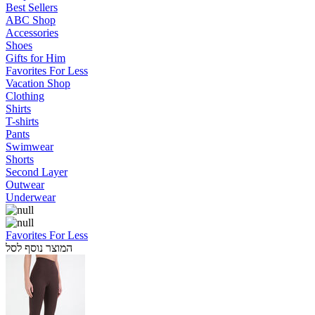
Best Sellers
ABC Shop
Accessories
Shoes
Gifts for Him
Favorites For Less
Vacation Shop
Clothing
Shirts
T-shirts
Pants
Swimwear
Shorts
Second Layer
Outwear
Underwear
Favorites For Less
המוצר נוסף לסל