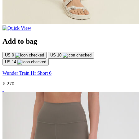
Add to bag
US 0
US 10
US 14
Wunder Train Hr Short 6
₪ 270