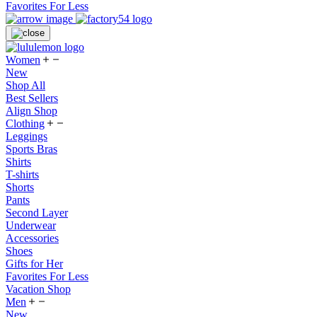
Favorites For Less
Women
New
Shop All
Best Sellers
Align Shop
Clothing
Leggings
Sports Bras
Shirts
T-shirts
Shorts
Pants
Second Layer
Underwear
Accessories
Shoes
Gifts for Her
Favorites For Less
Vacation Shop
Men
New