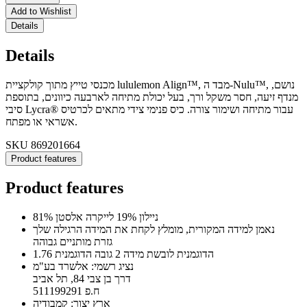
Add to Wishlist
Details
Details
מכנסי טייץ מתוך קולקציית lululemon Align™, מבד ה-Nulu™, נושם,
מנדף זיעה, חסר משקל ורך, בעל יכולת מתיחה לארבעה כיוונים, בתוספת
סיבי Lycra® עבור מתיחה ושימור צורה. כיס פנימי צידי מתאים לכרטיס
אשראי או מפתח.
SKU
869201664
Product features
Product features
81% ניילון 19% לייקרה אלסטן
נאמן למידה המקורית, מומלץ לקחת את המידה הרגילה שלך
גזרת מותניים גבוהה
הדוגמנית לובשת מידה 2 גובה הדוגמנית 1.76
נציג רשמי: אלשרד בע"מ
דרך בן צבי 84, תל אביב
ח.פ 511199291
ארץ יצור: קמבודיה