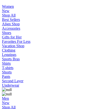
Women
New
Shop All
Best Sellers
Align Shop
Accessories
Shoes
Gifts for Her
Favorites For Less
Vacation Shop
Clothing
Leggings
Sports Bras
Shirts
T-shirts
Shorts
Pants
Second Layer
Underwear
Men
New
Shop All