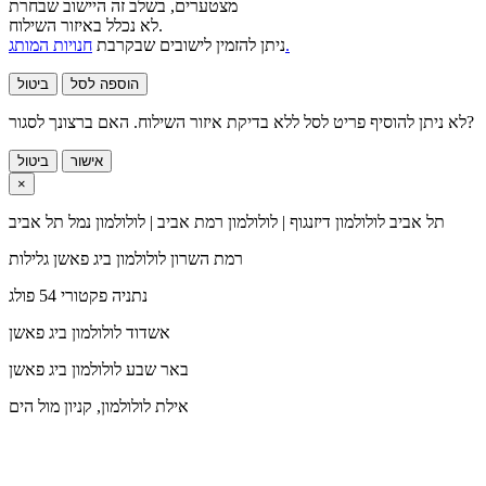
מצטערים, בשלב זה היישוב שבחרת
לא נכלל באיזור השילוח.
חנויות המותג.
ניתן להזמין לישובים שבקרבת
הוספה לסל
ביטול
לא ניתן להוסיף פריט לסל ללא בדיקת איזור השילוח. האם ברצונך לסגור?
אישור
ביטול
×
תל אביב
לולולמון דיזנגוף | לולולמון רמת אביב | לולולמון נמל תל אביב
רמת השרון
לולולמון ביג פאשן גלילות
נתניה
פקטורי 54 פולג
אשדוד
לולולמון ביג פאשן
באר שבע
לולולמון ביג פאשן
אילת
לולולמון, קניון מול הים