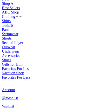
Shop All
Best Sellers
ABC Shop
Clothing
Shirts
T-shirts
Pants
Swimwear
Shorts
Second Layer
Outwear
Underwear
Accessories
Shoes
Gifts for Him
Favorites For Less
Vacation Shop
Favorites For Less
Account
Wishlist