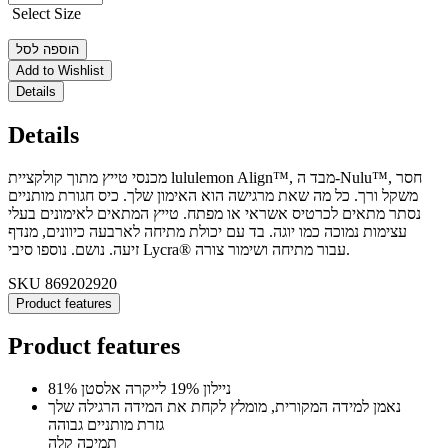
Select Size
הוספה לסל
Add to Wishlist
Details
Details
מכנסי טייץ מתוך קולקציית lululemon Align™, מבד ה-Nulu™, חסר
משקל ורך. כל מה שאת מרגישה הוא האימון שלך. כיס חגורת מותניים
נסתר מתאים לכרטיס אשראי או מפתח. טייץ המתאים לאימונים בעלי
עצימות נמוכה כמו יוגה. בד עם יכולת מתיחה לארבעה כיוונים, מנדף
זיעה. נושם. נוספו סיבי Lycra® עבור מתיחה ושימור צורה.
SKU
869202920
Product features
Product features
81% ניילון 19% לייקרה אלסטן
נאמן למידה המקורית, מומלץ לקחת את המידה הרגילה שלך
גזרת מותניים גבוהה
תמיכה קלה