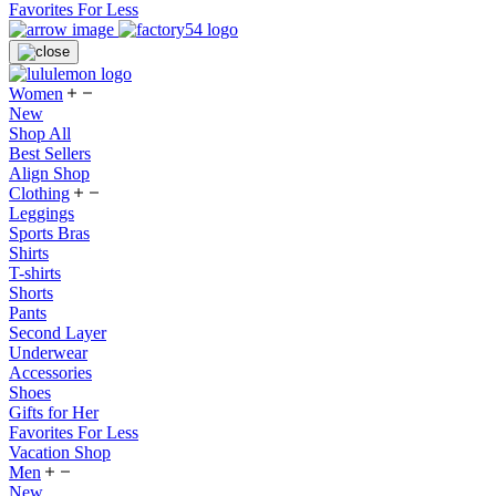
Favorites For Less
Women
New
Shop All
Best Sellers
Align Shop
Clothing
Leggings
Sports Bras
Shirts
T-shirts
Shorts
Pants
Second Layer
Underwear
Accessories
Shoes
Gifts for Her
Favorites For Less
Vacation Shop
Men
New