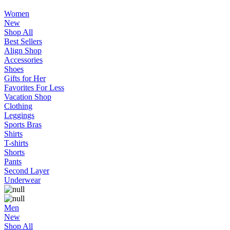
Women
New
Shop All
Best Sellers
Align Shop
Accessories
Shoes
Gifts for Her
Favorites For Less
Vacation Shop
Clothing
Leggings
Sports Bras
Shirts
T-shirts
Shorts
Pants
Second Layer
Underwear
Men
New
Shop All