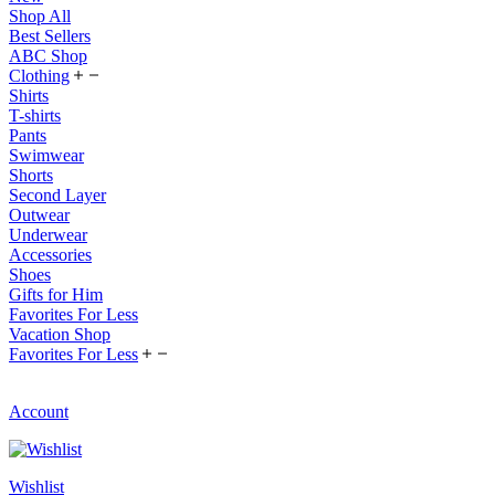
Shop All
Best Sellers
ABC Shop
Clothing
Shirts
T-shirts
Pants
Swimwear
Shorts
Second Layer
Outwear
Underwear
Accessories
Shoes
Gifts for Him
Favorites For Less
Vacation Shop
Favorites For Less
Account
Wishlist