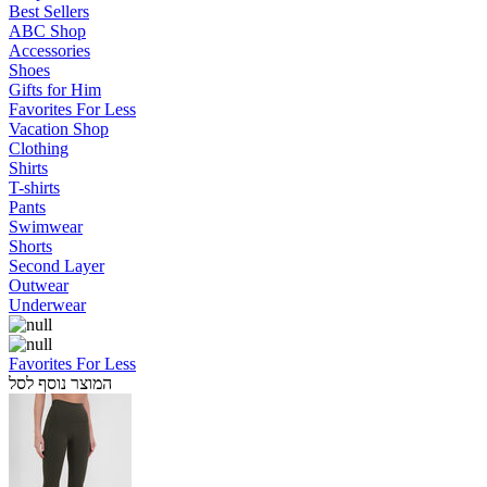
Best Sellers
ABC Shop
Accessories
Shoes
Gifts for Him
Favorites For Less
Vacation Shop
Clothing
Shirts
T-shirts
Pants
Swimwear
Shorts
Second Layer
Outwear
Underwear
Favorites For Less
המוצר נוסף לסל