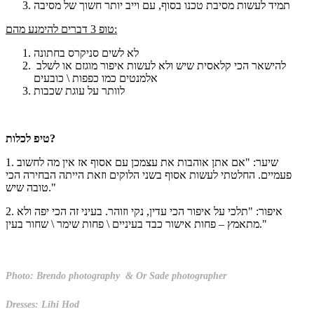
תמיד לעשות מסיבת טכנו בסוף, עם וייב יותר חשוך של מסיבה
טופ 3 דברים להימנע מהם:
לא לשים סניקרס בחתונה
להישאר הכי קלאסית שיש ולא לעשות איפור מוגזם או לשלב
אלמנטים כמו כפפות \ כובעים
לוותר על עוגת שכבות
טיפ לכלות?
1. שיער: "אם אתן אוהבות את עצמכן עם אסוף אז אין מה לחשוב
פעמיים. החלטתי לעשות אסוף בשני הלוקים וזאת הייתה הבחירה הכי
טובה שיש."
2. איפור: "תלכי על איפור הכי עדין, נקי וזוהר. בעיני זה הכי יפה ולא
מתאמץ – פחות אישור כבד בעיניים \ פחות שימר \ שחור בעין."
Photo:
Brendo photography
&
Or Sade photographer
Dresses: Lihi Hod