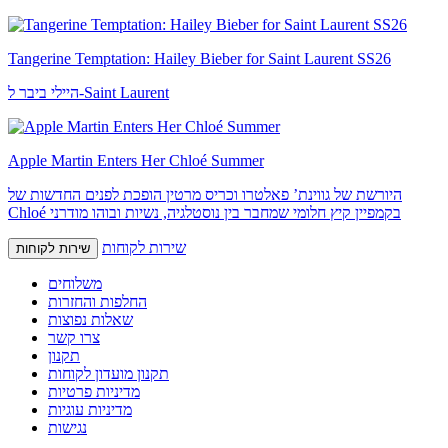
Tangerine Temptation: Hailey Bieber for Saint Laurent SS26
היילי ביבר ל-Saint Laurent
Apple Martin Enters Her Chloé Summer
היורשת של גווינת’ פאלטרו וכריס מרטין הופכת לפנים החדשות של
Chloé בקמפיין קיץ חלומי שמחבר בין נוסטלגיה, נשיות ובוהו מודרני
שירות לקוחות
שירות לקוחות
משלוחים
החלפות והחזרות
שאלות נפוצות
צרו קשר
תקנון
תקנון מועדון לקוחות
מדיניות פרטיות
מדיניות עוגיות
נגישות