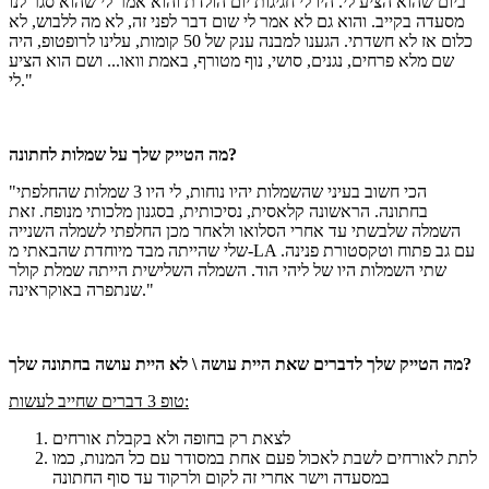
ביום שהוא הציע לי. היו לי חגיגות יום הולדת והוא אמר לי שהוא סגר לנו
מסעדה בקייב. והוא גם לא אמר לי שום דבר לפני זה, לא מה ללבוש, לא
כלום אז לא חשדתי. הגענו למבנה ענק של 50 קומות, עלינו לרופטופ, היה
שם מלא פרחים, נגנים, סושי, נוף מטורף, באמת וואו... ושם הוא הציע
לי."
מה הטייק שלך על שמלות לחתונה?
"הכי חשוב בעיני שהשמלות יהיו נוחות, לי היו 3 שמלות שהחלפתי
בחתונה. הראשונה קלאסית, נסיכותית, בסגנון מלכותי מנופח. זאת
השמלה שלבשתי עד אחרי הסלואו ולאחר מכן החלפתי לשמלה השנייה
שלי שהייתה מבד מיוחדת שהבאתי מ-LA עם גב פתוח וטקסטורת פנינה.
שתי השמלות היו של ליהי הוד. השמלה השלישית הייתה שמלת קולר
שנתפרה באוקראינה."
מה הטייק שלך לדברים שאת היית עושה \ לא היית עושה בחתונה שלך?
טופ 3 דברים שחייב לעשות:
לצאת רק בחופה ולא בקבלת אורחים
לתת לאורחים לשבת לאכול פעם אחת במסודר עם כל המנות, כמו
במסעדה וישר אחרי זה לקום ולרקוד עד סוף החתונה