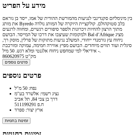
מידע על הפריט
בין מינימליזם סקנדינבי לנגיעות מהמורשת ההודית של אמו, ייסד בן גוראם
את מותג Byredo בלב סטוקהולם. קולקציית היוקרה של המותג נולדה
מתוך הרצון להחיות זיכרונות ולספר סיפורים רגשיים, ומחווה לרגעים
ולמקומות שעיצבו את דרכו של המייסד. הבושם Bal d’Afrique מציג
ניחוח עץ גורמנדי ייחודי, המשלב נגיעות מתוקות של פרלין, מוסק רך,
סיגלית ועוד תווים מיוחדים. הבושם מפיץ אווירה חמימה, עמוקה ומורכבת
- אידיאלי למי שמחפש ניחוח אלגנטי ומלא רגש. 50 מיל.
מק"ט
860620975
פרטים נוספים
פרטים נוספים
נפח: 50 מ"ל
נציג רשמי: אלשרד בע"מ
דרך בן צבי 84, תל אביב
ח.פ 511199291
ארץ יצור: ספרד
זמינות בחנויות
זמינות בחנויות