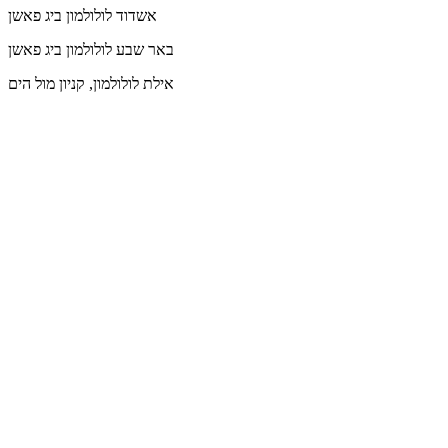
אשדוד
לולולמון ביג פאשן
באר שבע
לולולמון ביג פאשן
אילת
לולולמון, קניון מול הים