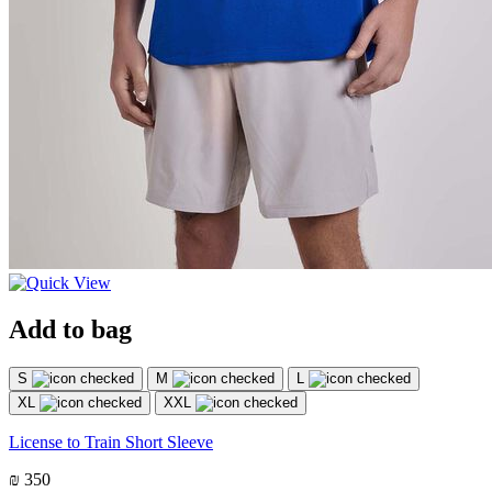
Add to bag
S
M
L
XL
XXL
License to Train Short Sleeve
₪ 350