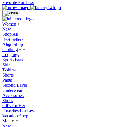
Favorite For Less
Women
New
Shop All
Best Sellers
Align Shop
Clothing
Leggings
Sports Bras
Shirts
T-shirts
Shorts
Pants
Second Layer
Underwear
Accessories
Shoes
Gifts for Her
Favorites For Less
Vacation Shop
Men
New