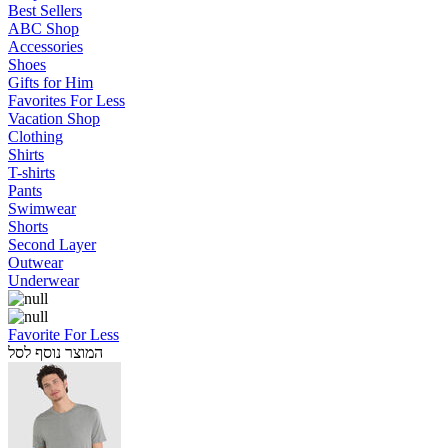
Best Sellers
ABC Shop
Accessories
Shoes
Gifts for Him
Favorites For Less
Vacation Shop
Clothing
Shirts
T-shirts
Pants
Swimwear
Shorts
Second Layer
Outwear
Underwear
Favorite For Less
המוצר נוסף לסל