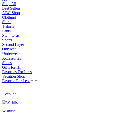
Shop All
Best Sellers
ABC Shop
Clothing
Shirts
T-shirts
Pants
Swimwear
Shorts
Second Layer
Outwear
Underwear
Accessories
Shoes
Gifts for Him
Favorites For Less
Vacation Shop
Favorite For Less
Account
Wishlist