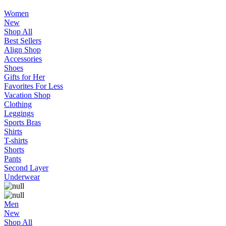
Women
New
Shop All
Best Sellers
Align Shop
Accessories
Shoes
Gifts for Her
Favorites For Less
Vacation Shop
Clothing
Leggings
Sports Bras
Shirts
T-shirts
Shorts
Pants
Second Layer
Underwear
Men
New
Shop All