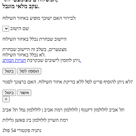
עקב מלאי מוגבל.
לבירור האם ישובך מופיע באיזור השילוח:
שם הישוב
היישוב שבחרת נכלל באיזור השילוח
מצטערים, בשלב זה היישוב שבחרת
לא נכלל באיזור השילוח.
חנויות המותג.
ניתן להזמין לישובים שבקרבת
הוספה לסל
ביטול
לא ניתן להוסיף פריט לסל ללא בדיקת איזור השילוח. האם ברצונך לסגור?
אישור
ביטול
×
תל אביב
לולולמון דיזנגוף | לולולמון רמת אביב | לולולמון נמל תל אביב
רמת השרון
לולולמון ביג פאשן גלילות
נתניה
פקטורי 54 פולג