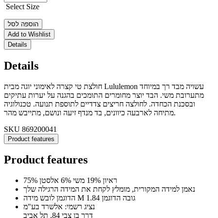
Select Size
הוספה לסל
Add to Wishlist
Details
Details
חולצת טי קצרה לאימוני יוגה מבית Lululemon עשויה מבד רך במיוחד
מתערובת משי. הבד יוצר מחומרים התומכים בהגנה על יערות עתיקים
ובסכנת הכחדה. לחולצה חריצים צדדיים לתוספת תנועה. טכנולוגיה
מתיחה לארבעה כיוונים, בד מנדף זיעה ונושם, מתייבש מהר.
SKU
869200041
Product features
Product features
75% ראיון 19% משי 6% אלסטן
נאמן למידה המקורית, מומלץ לקחת את המידה הרגילה שלך
הדוגמן לובש מידה M גובה הדוגמן 1.84
נציג רשמי: אלשרד בע"מ
דרך בן צבי 84, תל אביב