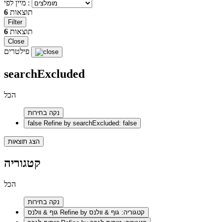
מיין לפי :
תוצאות
6
Filter
תוצאות
6
Close
פילטרים
searchExcluded
הכל
נקה בחירות
false
Refine by searchExcluded: false
הצג תוצאות
קטגוריה
הכל
נקה בחירות
Refine by קטגוריה: גוף & וולנס
גוף & וולנס