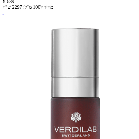
₪ 689
מחיר ל100 מ"ל: 2297 ש"ח