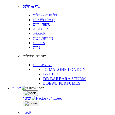
גוף & וולנס
כל הגוף & וולנס
קרמים ושמנים
טיפוח ידיים
קרם הגנה
אמבטיה
ניחוחות לבית
אביזרים
נרות
מותגים מובילים
כל המעצבים
JO MALONE LONDON
BYREDO
DR.BARBARA STURM
LOEWE PERFUMES
שיער
שיער
שיער