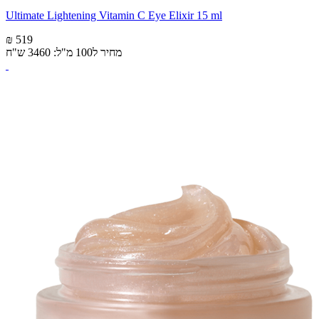
Ultimate Lightening Vitamin C Eye Elixir 15 ml
₪ 519
מחיר ל100 מ"ל: 3460 ש"ח