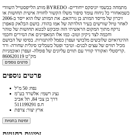
מותג הלייפסטייל השוודי BYREDO מתמחה בבשמי יוניסקס ייחודיים-
כשמאחורי כל ניחוח עומד סיפור משלו הקשור לחוויה אישית תחושות או
זיכרון של מייסד המותג בן גורהאם. את המותג שלו הוא ייסד ב-2006
לאחר טיול שורשים בעיר הולדתה של אמו בהודו. בושם הבלאק סאפרן
נרקח מתוך המקום הראשיתי הזה ומבקש לבטא תחושות של טוהר
וחכמה לצד ניקיון וטוב- כמו אלו המאפיינים את הנזירים וחכמי
ההינדואיזם שלובשים מלבושי זעפרן כסמל להתנזרות. בסיסו של הבושם
מכיל תווים של עצים לבנים- וטיבר ופטל כשבליבו סיגלית שחורה- ורד
קריסטלי ואקורד קוויר עם תווים עליונים של פומלה- זעפרן ואוכמניות.
מק"ט
860620119
פרטים נוספים
פרטים נוספים
נפח: 50 מ"ל
נציג רשמי: אלשרד בע"מ
דרך בן צבי 84, תל אביב
ח.פ 511199291
ארץ יצור: צרפת
זמינות בחנויות
זמינות בחנויות