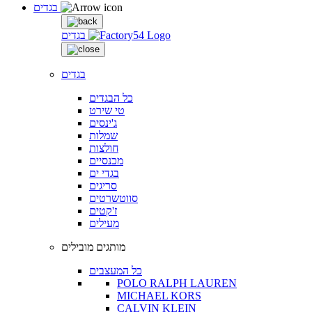
בגדים
בגדים
בגדים
כל הבגדים
טי שירט
ג'ינסים
שמלות
חולצות
מכנסיים
בגדי ים
סריגים
סווטשרטים
ז'קטים
מעילים
מותגים מובילים
כל המעצבים
POLO RALPH LAUREN
MICHAEL KORS
CALVIN KLEIN