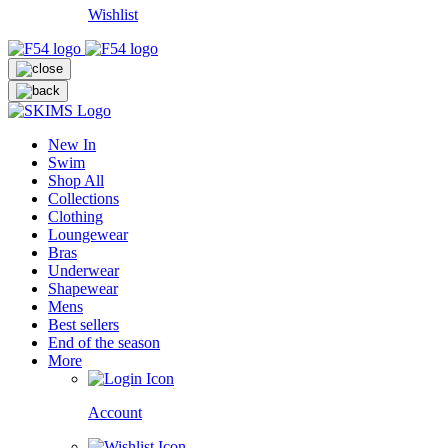
Wishlist
New In
Swim
Shop All
Collections
Clothing
Loungewear
Bras
Underwear
Shapewear
Mens
Best sellers
End of the season
More
Account