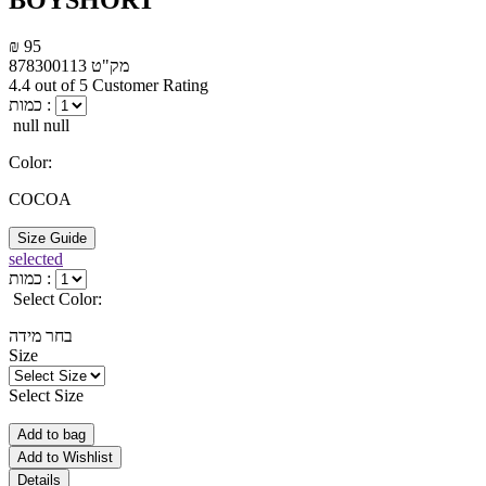
BOYSHORT
₪ 95
מק"ט
878300113
4.4 out of 5 Customer Rating
כמות :
null null
Color:
COCOA
Size Guide
selected
כמות :
Select Color:
בחר מידה
Size
Select Size
Add to bag
Add to Wishlist
Details