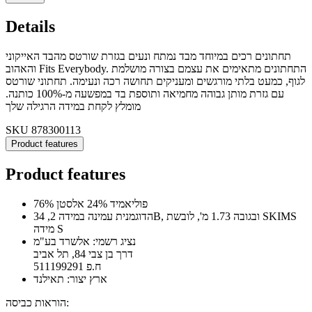
Details
תחתונים רכים במיוחד מבד נמתח ונעים בגזרת שורטס מהבד האייקוני
והאהוב Fits Everybody. התחתונים מתאימים את עצמם בצורה מושלמת
לגוף, כמעט בלתי מורגשים ומעניקים תחושה רכה ונעימה. תחתוני שורטס
עם גזרת מותן גבוהה מחמיאה ותוספת בד במפשעה מ-100% כותנה.
מומלץ לקחת במידה הרגילה שלך
SKU
878300113
Product features
Product features
76% פוליאמיד 24% אלסטן
הדוגמנית עמינה במידה 2, 34B, ובגובה 1.73 מ', לובשת SKIMS
מידה S
נציג רשמי: אלשרד בע"מ
דרך בן צבי 84, תל אביב
ח.פ 511199291
ארץ יצור: תאילנד
הוראות כביסה: